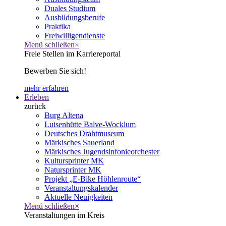
Duales Studium
Ausbildungsberufe
Praktika
Freiwilligendienste
Menü schließen
×
Freie Stellen im Karriereportal
Bewerben Sie sich!
mehr erfahren
Erleben
zurück
Burg Altena
Luisenhütte Balve-Wocklum
Deutsches Drahtmuseum
Märkisches Sauerland
Märkisches Jugendsinfonieorchester
Kultursprinter MK
Natursprinter MK
Projekt „E-Bike Höhlenroute“
Veranstaltungskalender
Aktuelle Neuigkeiten
Menü schließen
×
Veranstaltungen im Kreis