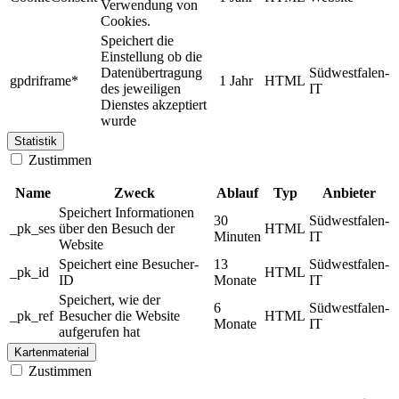
Verwendung von
Cookies.
Speichert die
Einstellung ob die
Datenübertragung
Südwestfalen-
gpdriframe*
1 Jahr
HTML
des jeweiligen
IT
Dienstes akzeptiert
wurde
Statistik
Zustimmen
Name
Zweck
Ablauf
Typ
Anbieter
Speichert Informationen
30
Südwestfalen-
_pk_ses
über den Besuch der
HTML
Minuten
IT
Website
Speichert eine Besucher-
13
Südwestfalen-
_pk_id
HTML
ID
Monate
IT
Speichert, wie der
6
Südwestfalen-
_pk_ref
Besucher die Website
HTML
Monate
IT
aufgerufen hat
Kartenmaterial
Zustimmen