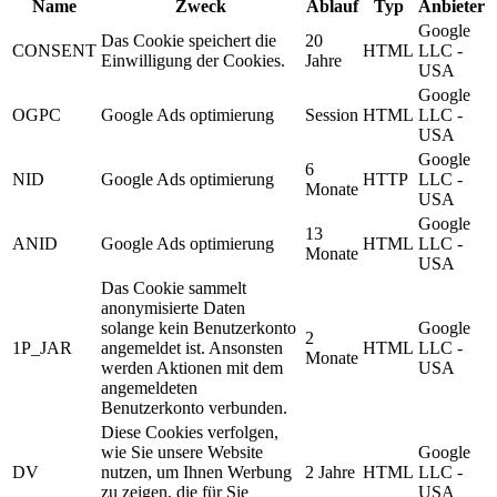
Name
Zweck
Ablauf
Typ
Anbieter
Google
Das Cookie speichert die
20
CONSENT
HTML
LLC -
Einwilligung der Cookies.
Jahre
USA
Google
OGPC
Google Ads optimierung
Session
HTML
LLC -
USA
Google
6
NID
Google Ads optimierung
HTTP
LLC -
Monate
USA
Google
13
ANID
Google Ads optimierung
HTML
LLC -
Monate
USA
Das Cookie sammelt
anonymisierte Daten
solange kein Benutzerkonto
Google
2
1P_JAR
angemeldet ist. Ansonsten
HTML
LLC -
Monate
werden Aktionen mit dem
USA
angemeldeten
Benutzerkonto verbunden.
Diese Cookies verfolgen,
wie Sie unsere Website
Google
DV
nutzen, um Ihnen Werbung
2 Jahre
HTML
LLC -
zu zeigen, die für Sie
USA