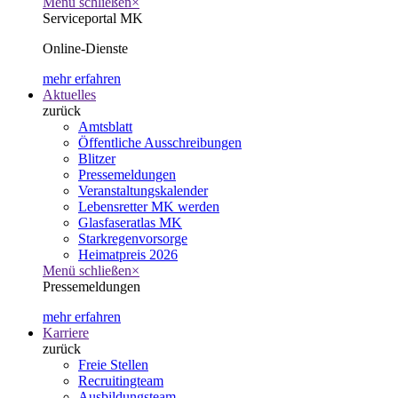
Menü schließen
×
Serviceportal MK
Online-Dienste
mehr erfahren
Aktuelles
zurück
Amtsblatt
Öffentliche Ausschreibungen
Blitzer
Pressemeldungen
Veranstaltungskalender
Lebensretter MK werden
Glasfaseratlas MK
Starkregenvorsorge
Heimatpreis 2026
Menü schließen
×
Pressemeldungen
mehr erfahren
Karriere
zurück
Freie Stellen
Recruitingteam
Ausbildungsteam