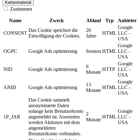
Kartenmaterial
Zustimmen
Name
Zweck
Ablauf
Typ
Anbieter
Google
Das Cookie speichert die
20
CONSENT
HTML
LLC -
Einwilligung der Cookies.
Jahre
USA
Google
OGPC
Google Ads optimierung
Session
HTML
LLC -
USA
Google
6
NID
Google Ads optimierung
HTTP
LLC -
Monate
USA
Google
13
ANID
Google Ads optimierung
HTML
LLC -
Monate
USA
Das Cookie sammelt
anonymisierte Daten
solange kein Benutzerkonto
Google
2
1P_JAR
angemeldet ist. Ansonsten
HTML
LLC -
Monate
werden Aktionen mit dem
USA
angemeldeten
Benutzerkonto verbunden.