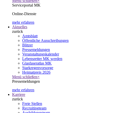
Menü schließen
×
Serviceportal MK
Online-Dienste
mehr erfahren
Aktuelles
zurück
Amtsblatt
Öffentliche Ausschreibungen
Blitzer
Pressemeldungen
Veranstaltungskalender
Lebensretter MK werden
Glasfaseratlas MK
Starkregenvorsorge
Heimatpreis 2026
Menü schließen
×
Pressemeldungen
mehr erfahren
Karriere
zurück
Freie Stellen
Recruitingteam
Ausbildungsteam