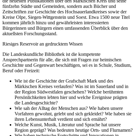
die neuesten Publikationen über den Märkischen Kreis und seine
fünfzehn Städte und Gemeinden, sondern auch Bücher und
Zeitschriften zur Geschichte des Hochsauerlandkreises sowie der
Kreise Olpe, Siegen-Wittgenstein und Soest. Etwa 1500 neue Titel
kommen jährlich hinzu und gewährleisten interessierten
Bürgerinnen und Bürgern einen umfassenden Überblick über den
aktuellsten Forschungsstand.
Riesiges Reservoir an gedrucktem Wissen
Die Landeskundliche Bibliothek ist die kompetente
Ansprechpartnerin für alle, die sich mit Fragen zur heimischen
Geschichte und Gegenwart beschäftigen, sei es in Schule, Studium,
Beruf oder Freizeit:
Wie ist die Geschichte der Grafschaft Mark und des
Märkischen Kreises verlaufen? Was ist im Sauerland und in
der Region Südwestfalen geschehen? Welche berühmten
Persönlichkeiten lebten hier und welche Ereignisse prägten
die Landesgeschichte?
Wie sah der Alltag der Menschen aus? Wie haben unsere
Vorfahren gewohnt, gelebt und sich gekleidet? Wie haben sie
ihren Lebensunterhalt verdient und sich ernährt?
Welche Kunst, Musik, Literatur und Sprache hat unsere
Region geprägt? Was bedeuten heutige Orts- und Flurnamen?
Wie haben technische Fortschritte und Innovationen in