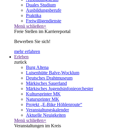
Duales Studium
Ausbildungsberufe
Praktika
Freiwilligendienste
Menü schließen
×
Freie Stellen im Karriereportal
Bewerben Sie sich!
mehr erfahren
Erleben
zurück
Burg Altena
Luisenhütte Balve-Wocklum
Deutsches Drahtmuseum
Märkisches Sauerland
Märkisches Jugendsinfonieorchester
Kultursprinter MK
Natursprinter MK
Projekt „E-Bike Höhlenroute“
Veranstaltungskalender
Aktuelle Neuigkeiten
Menü schließen
×
Veranstaltungen im Kreis