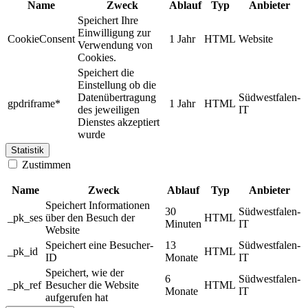
Name
Zweck
Ablauf
Typ
Anbieter
Speichert Ihre
Einwilligung zur
CookieConsent
1 Jahr
HTML
Website
Verwendung von
Cookies.
Speichert die
Einstellung ob die
Datenübertragung
Südwestfalen-
gpdriframe*
1 Jahr
HTML
des jeweiligen
IT
Dienstes akzeptiert
wurde
Statistik
Zustimmen
Name
Zweck
Ablauf
Typ
Anbieter
Speichert Informationen
30
Südwestfalen-
_pk_ses
über den Besuch der
HTML
Minuten
IT
Website
Speichert eine Besucher-
13
Südwestfalen-
_pk_id
HTML
ID
Monate
IT
Speichert, wie der
6
Südwestfalen-
_pk_ref
Besucher die Website
HTML
Monate
IT
aufgerufen hat