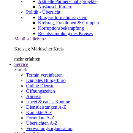
Aktuelle Partnerschaftsprojekte
Austausch fördern
Politik - Übersicht
Bürgerinformationssystem
Kreistag, Fraktionen & Gruppen
Korruptionsbekämpfung
Rechtssammlung des Kreises
Menü schließen
×
Kreistag Märkischer Kreis
mehr erfahren
Service
zurück
Termin vereinbaren
Digitales Bürgerbüro
Online Dienste
Öffnungszeiten
Anreise
„meet & eat“ – Kantine
Dienstleistungen A-Z
Kontakte A-Z
Formulare A-Z
Übersichten A-Z
Verwaltungsorganisation