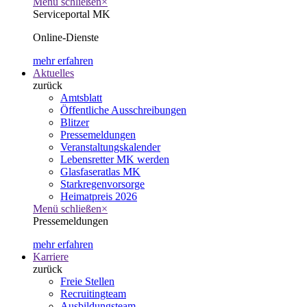
Menü schließen
×
Serviceportal MK
Online-Dienste
mehr erfahren
Aktuelles
zurück
Amtsblatt
Öffentliche Ausschreibungen
Blitzer
Pressemeldungen
Veranstaltungskalender
Lebensretter MK werden
Glasfaseratlas MK
Starkregenvorsorge
Heimatpreis 2026
Menü schließen
×
Pressemeldungen
mehr erfahren
Karriere
zurück
Freie Stellen
Recruitingteam
Ausbildungsteam