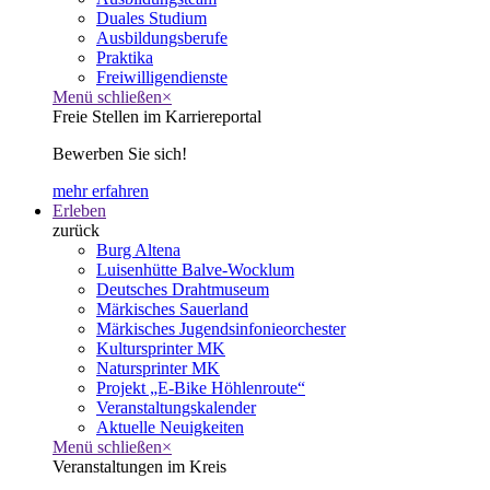
Duales Studium
Ausbildungsberufe
Praktika
Freiwilligendienste
Menü schließen
×
Freie Stellen im Karriereportal
Bewerben Sie sich!
mehr erfahren
Erleben
zurück
Burg Altena
Luisenhütte Balve-Wocklum
Deutsches Drahtmuseum
Märkisches Sauerland
Märkisches Jugendsinfonieorchester
Kultursprinter MK
Natursprinter MK
Projekt „E-Bike Höhlenroute“
Veranstaltungskalender
Aktuelle Neuigkeiten
Menü schließen
×
Veranstaltungen im Kreis