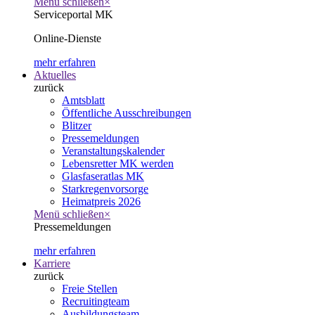
Menü schließen
×
Serviceportal MK
Online-Dienste
mehr erfahren
Aktuelles
zurück
Amtsblatt
Öffentliche Ausschreibungen
Blitzer
Pressemeldungen
Veranstaltungskalender
Lebensretter MK werden
Glasfaseratlas MK
Starkregenvorsorge
Heimatpreis 2026
Menü schließen
×
Pressemeldungen
mehr erfahren
Karriere
zurück
Freie Stellen
Recruitingteam
Ausbildungsteam