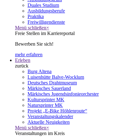
Duales Studium
Ausbildungsberufe
Praktika
Freiwilligendienste
Menü schließen
×
Freie Stellen im Karriereportal
Bewerben Sie sich!
mehr erfahren
Erleben
zurück
Burg Altena
Luisenhütte Balve-Wocklum
Deutsches Drahtmuseum
Märkisches Sauerland
Märkisches Jugendsinfonieorchester
Kultursprinter MK
Natursprinter MK
Projekt „E-Bike Höhlenroute“
Veranstaltungskalender
Aktuelle Neuigkeiten
Menü schließen
×
Veranstaltungen im Kreis