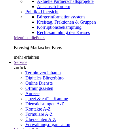
Aktuelle Partnerschaftsprojekte
Austausch fördern
Politik - Übersicht
Bürgerinformationssystem
Kreistag, Fraktionen & Gruppen
Korruptionsbekämpfung
Rechtssammlung des Kreises
Menü schließen
×
Kreistag Märkischer Kreis
mehr erfahren
Service
zurück
Termin vereinbaren
Digitales Bürgerbüro
Online Dienste
Öffnungszeiten
Anreise
„meet & eat“ – Kantine
Dienstleistungen A-Z
Kontakte A-Z
Formulare A-Z
Übersichten A-Z
Verwaltungsorganisation