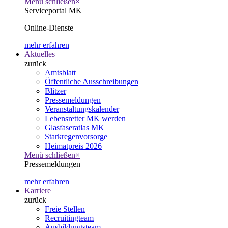
Menü schließen
×
Serviceportal MK
Online-Dienste
mehr erfahren
Aktuelles
zurück
Amtsblatt
Öffentliche Ausschreibungen
Blitzer
Pressemeldungen
Veranstaltungskalender
Lebensretter MK werden
Glasfaseratlas MK
Starkregenvorsorge
Heimatpreis 2026
Menü schließen
×
Pressemeldungen
mehr erfahren
Karriere
zurück
Freie Stellen
Recruitingteam
Ausbildungsteam