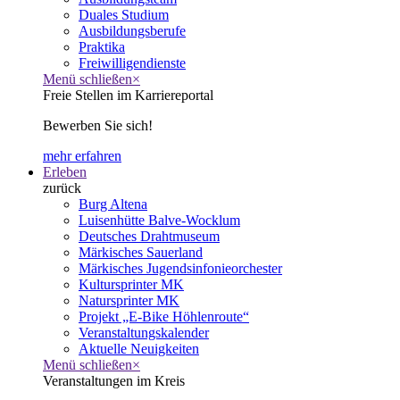
Duales Studium
Ausbildungsberufe
Praktika
Freiwilligendienste
Menü schließen
×
Freie Stellen im Karriereportal
Bewerben Sie sich!
mehr erfahren
Erleben
zurück
Burg Altena
Luisenhütte Balve-Wocklum
Deutsches Drahtmuseum
Märkisches Sauerland
Märkisches Jugendsinfonieorchester
Kultursprinter MK
Natursprinter MK
Projekt „E-Bike Höhlenroute“
Veranstaltungskalender
Aktuelle Neuigkeiten
Menü schließen
×
Veranstaltungen im Kreis