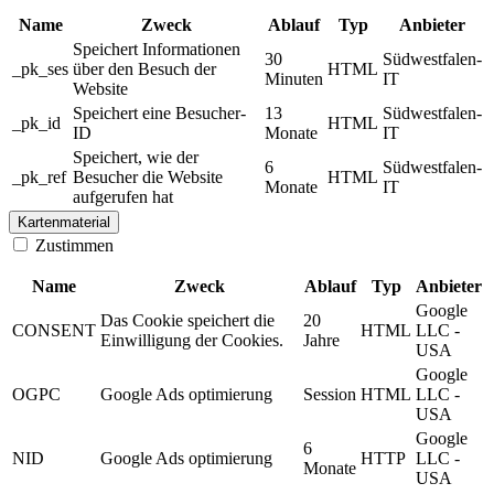
Name
Zweck
Ablauf
Typ
Anbieter
Speichert Informationen
30
Südwestfalen-
_pk_ses
über den Besuch der
HTML
Minuten
IT
Website
Speichert eine Besucher-
13
Südwestfalen-
_pk_id
HTML
ID
Monate
IT
Speichert, wie der
6
Südwestfalen-
_pk_ref
Besucher die Website
HTML
Monate
IT
aufgerufen hat
Kartenmaterial
Zustimmen
Name
Zweck
Ablauf
Typ
Anbieter
Google
Das Cookie speichert die
20
CONSENT
HTML
LLC -
Einwilligung der Cookies.
Jahre
USA
Google
OGPC
Google Ads optimierung
Session
HTML
LLC -
USA
Google
6
NID
Google Ads optimierung
HTTP
LLC -
Monate
USA