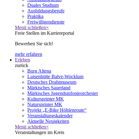
Duales Studium
Ausbildungsberufe
Praktika
Freiwilligendienste
Menü schließen
×
Freie Stellen im Karriereportal
Bewerben Sie sich!
mehr erfahren
Erleben
zurück
Burg Altena
Luisenhütte Balve-Wocklum
Deutsches Drahtmuseum
Märkisches Sauerland
Märkisches Jugendsinfonieorchester
Kultursprinter MK
Natursprinter MK
Projekt „E-Bike Höhlenroute“
Veranstaltungskalender
Aktuelle Neuigkeiten
Menü schließen
×
Veranstaltungen im Kreis