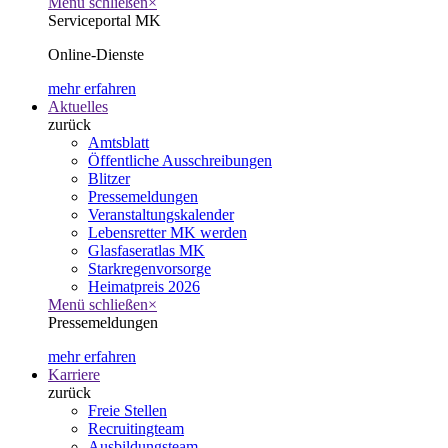
Menü schließen
×
Serviceportal MK
Online-Dienste
mehr erfahren
Aktuelles
zurück
Amtsblatt
Öffentliche Ausschreibungen
Blitzer
Pressemeldungen
Veranstaltungskalender
Lebensretter MK werden
Glasfaseratlas MK
Starkregenvorsorge
Heimatpreis 2026
Menü schließen
×
Pressemeldungen
mehr erfahren
Karriere
zurück
Freie Stellen
Recruitingteam
Ausbildungsteam