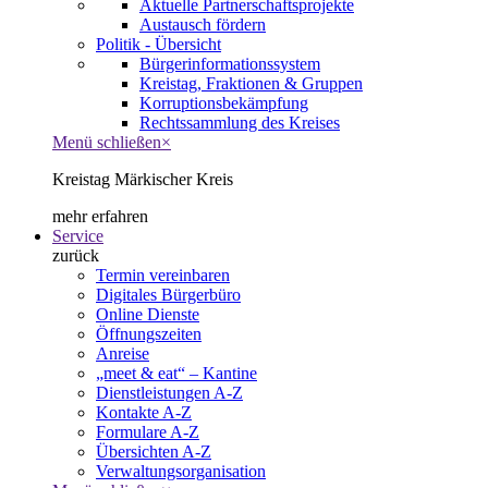
Aktuelle Partnerschaftsprojekte
Austausch fördern
Politik - Übersicht
Bürgerinformationssystem
Kreistag, Fraktionen & Gruppen
Korruptionsbekämpfung
Rechtssammlung des Kreises
Menü schließen
×
Kreistag Märkischer Kreis
mehr erfahren
Service
zurück
Termin vereinbaren
Digitales Bürgerbüro
Online Dienste
Öffnungszeiten
Anreise
„meet & eat“ – Kantine
Dienstleistungen A-Z
Kontakte A-Z
Formulare A-Z
Übersichten A-Z
Verwaltungsorganisation