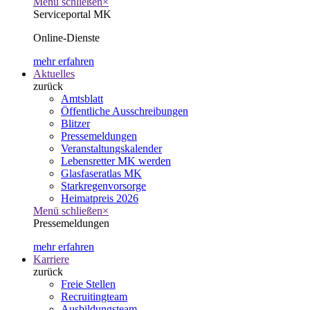
Menü schließen
×
Serviceportal MK
Online-Dienste
mehr erfahren
Aktuelles
zurück
Amtsblatt
Öffentliche Ausschreibungen
Blitzer
Pressemeldungen
Veranstaltungskalender
Lebensretter MK werden
Glasfaseratlas MK
Starkregenvorsorge
Heimatpreis 2026
Menü schließen
×
Pressemeldungen
mehr erfahren
Karriere
zurück
Freie Stellen
Recruitingteam
Ausbildungsteam