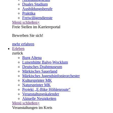
Duales Studium
Ausbildungsberufe
Praktika
Freiwilligendienste
Menü schließen
×
Freie Stellen im Karriereportal
Bewerben Sie sich!
mehr erfahren
Erleben
zurück
Burg Altena
Luisenhütte Balve-Wocklum
Deutsches Drahtmuseum
Märkisches Sauerland
Märkisches Jugendsinfonieorchester
Kultursprinter MK
Natursprinter MK
Projekt „E-Bike Höhlenroute“
Veranstaltungskalender
Aktuelle Neuigkeiten
Menü schließen
×
Veranstaltungen im Kreis