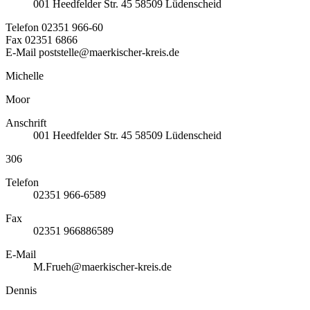
001
Heedfelder Str. 45
58509
Lüdenscheid
Telefon
02351 966-60
Fax
02351 6866
E-Mail
poststelle@maerkischer-kreis.de
Michelle
Moor
Anschrift
001
Heedfelder Str. 45
58509
Lüdenscheid
306
Telefon
02351 966-6589
Fax
02351 966886589
E-Mail
M.Frueh@maerkischer-kreis.de
Dennis