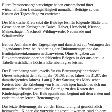
Eltern/Personensorgeberechtigte haben entsprechend ihrer
wirtschaftlichen Leistungsfähigkeit monatlich Beiträge zu den
Kosten der Tagespflege zu entrichten.
Der Märkische Kreis setzt die Beiträge fest für folgende Städte und
Gemeinden im Kreisgebiet: Balve, Halver, Herscheid, Kierspe,
Meinerzhagen, Nachrodt-Wiblingwerde, Neuenrade und
Schalksmühle.
Bei der Aufnahme der Tagespflege und danach ist auf Verlangen des
Jugendamtes bzw. bei Änderung der Einkommensgruppe das
Bruttojahreseinkommen nachzuweisen. Ohne Angaben zur
Einkommenshöhe oder bei fehlenden Belegen ist der aus der u. a.
Tabelle ersichtliche höchste Elternbeitrag zu leisten.
Der Elternbeitrag wird jeweils für ein Betreuungsjahr erhoben.
Dieses entspricht dem Schuljahr (01.08. eines Jahres bis 31.07. des
darauffolgenden Jahres). Laut § 2 der Satzung des Märkischen
Kreises über die Erhebung von Elternbeiträgen handelt es sich um
monatlich öffentlich-rechtliche Beiträge zu den Kosten der
Kindertagespflege. Der Beitragszeitraum beginnt mit dem ersten und
endet mit dem letzten Betreuungstag.
Das letzte Betreuungsjahr vor der Einschulung ist grundsätzlich
beitragsfrei. Kinder, die vorzeitig eingeschult werden, sind ab dem