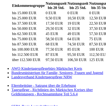
Nutzungszeit
Nutzungszeit
Nutzungsz
Einkommensgruppe
bis 20 Std.
bis 25 Std.
bis 35 St
bis 15.000 EUR
0 EUR
0 EUR
0 EUR
bis 25.000 EUR
9,50 EUR
10,50 EUR
12,50 EU
bis 37.500 EUR
17,50 EUR
19 EUR
22,50 EU
bis 50.000 EUR
29,50 EUR
32 EUR
37,50 EU
bis 62.500 EUR
45 EUR
49 EUR
57,50 EU
bis 75.000 EUR
58,50 EUR
64 EUR
75 EUR
bis 87.500 EUR
68 EUR
74,50 EUR
87,50 EU
bis 100.000 EUR
77,50 EUR
85 EUR
100 EUR
bis 112.500 EUR
87 EUR
95,50 EUR
112,50 E
über 112.500 EUR
97,50 EUR
106,50 EUR
125 EUR
AWO Kindertagespflegebüro Märkischer Kreis
Bundesministerium für Familie, Senioren, Frauen und Jugend
Landesverband Kindertagespflege NRW
Elternbeiträge - Satzung über die Erhebung
Tagespflege - Richtlinien des Märkischen Kreises über
Geldleistungen - Rechtssammlung Teil 5.6.4