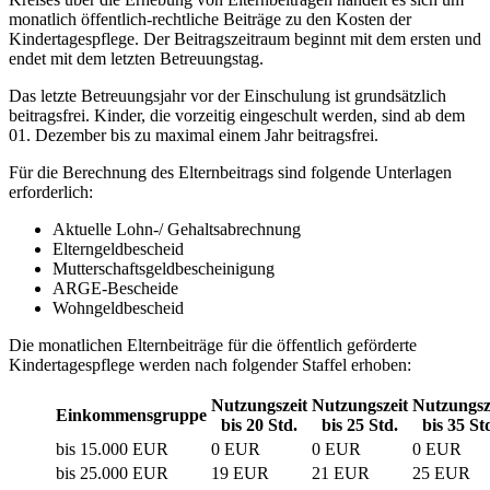
monatlich öffentlich-rechtliche Beiträge zu den Kosten der
Kindertagespflege. Der Beitragszeitraum beginnt mit dem ersten und
endet mit dem letzten Betreuungstag.
Das letzte Betreuungsjahr vor der Einschulung ist grundsätzlich
beitragsfrei. Kinder, die vorzeitig eingeschult werden, sind ab dem
01. Dezember bis zu maximal einem Jahr beitragsfrei.
Für die Berechnung des Elternbeitrags sind folgende Unterlagen
erforderlich:
Aktuelle Lohn-/ Gehaltsabrechnung
Elterngeldbescheid
Mutterschaftsgeldbescheinigung
ARGE-Bescheide
Wohngeldbescheid
Die monatlichen Elternbeiträge für die öffentlich geförderte
Kindertagespflege werden nach folgender Staffel erhoben:
Nutzungszeit
Nutzungszeit
Nutzungsz
Einkommensgruppe
bis 20 Std.
bis 25 Std.
bis 35 St
bis 15.000 EUR
0 EUR
0 EUR
0 EUR
bis 25.000 EUR
19 EUR
21 EUR
25 EUR