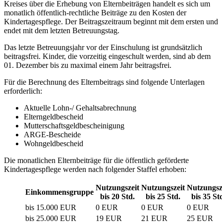
Kreises über die Erhebung von Elternbeiträgen handelt es sich um
monatlich öffentlich-rechtliche Beiträge zu den Kosten der
Kindertagespflege. Der Beitragszeitraum beginnt mit dem ersten und
endet mit dem letzten Betreuungstag.
Das letzte Betreuungsjahr vor der Einschulung ist grundsätzlich
beitragsfrei. Kinder, die vorzeitig eingeschult werden, sind ab dem
01. Dezember bis zu maximal einem Jahr beitragsfrei.
Für die Berechnung des Elternbeitrags sind folgende Unterlagen
erforderlich:
Aktuelle Lohn-/ Gehaltsabrechnung
Elterngeldbescheid
Mutterschaftsgeldbescheinigung
ARGE-Bescheide
Wohngeldbescheid
Die monatlichen Elternbeiträge für die öffentlich geförderte
Kindertagespflege werden nach folgender Staffel erhoben:
Nutzungszeit
Nutzungszeit
Nutzungsz
Einkommensgruppe
bis 20 Std.
bis 25 Std.
bis 35 St
bis 15.000 EUR
0 EUR
0 EUR
0 EUR
bis 25.000 EUR
19 EUR
21 EUR
25 EUR