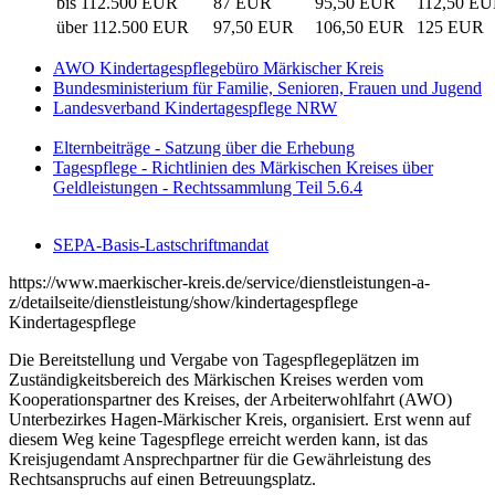
bis 112.500 EUR
87 EUR
95,50 EUR
112,50 E
über 112.500 EUR
97,50 EUR
106,50 EUR
125 EUR
AWO Kindertagespflegebüro Märkischer Kreis
Bundesministerium für Familie, Senioren, Frauen und Jugend
Landesverband Kindertagespflege NRW
Elternbeiträge - Satzung über die Erhebung
Tagespflege - Richtlinien des Märkischen Kreises über
Geldleistungen - Rechtssammlung Teil 5.6.4
SEPA-Basis-Lastschriftmandat
https://www.maerkischer-kreis.de/service/dienstleistungen-a-
z/detailseite/dienstleistung/show/kindertagespflege
Kindertagespflege
Die Bereitstellung und Vergabe von Tagespflegeplätzen im
Zuständigkeitsbereich des Märkischen Kreises werden vom
Kooperationspartner des Kreises, der Arbeiterwohlfahrt (AWO)
Unterbezirkes Hagen-Märkischer Kreis, organisiert. Erst wenn auf
diesem Weg keine Tagespflege erreicht werden kann, ist das
Kreisjugendamt Ansprechpartner für die Gewährleistung des
Rechtsanspruchs auf einen Betreuungsplatz.