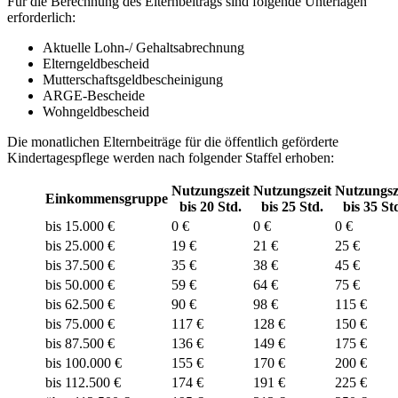
Für die Berechnung des Elternbeitrags sind folgende Unterlagen
erforderlich:
Aktuelle Lohn-/ Gehaltsabrechnung
Elterngeldbescheid
Mutterschaftsgeldbescheinigung
ARGE-Bescheide
Wohngeldbescheid
Die monatlichen Elternbeiträge für die öffentlich geförderte
Kindertagespflege werden nach folgender Staffel erhoben:
Nutzungszeit
Nutzungszeit
Nutzungsz
Einkommensgruppe
bis 20 Std.
bis 25 Std.
bis 35 St
bis 15.000 €
0 €
0 €
0 €
bis 25.000 €
19 €
21 €
25 €
bis 37.500 €
35 €
38 €
45 €
bis 50.000 €
59 €
64 €
75 €
bis 62.500 €
90 €
98 €
115 €
bis 75.000 €
117 €
128 €
150 €
bis 87.500 €
136 €
149 €
175 €
bis 100.000 €
155 €
170 €
200 €
bis 112.500 €
174 €
191 €
225 €