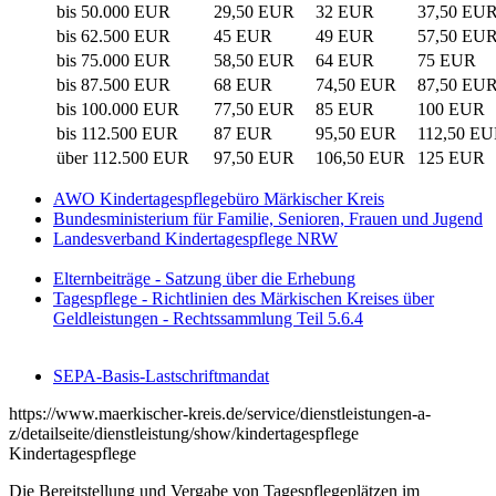
bis 50.000 EUR
29,50 EUR
32 EUR
37,50 EU
bis 62.500 EUR
45 EUR
49 EUR
57,50 EU
bis 75.000 EUR
58,50 EUR
64 EUR
75 EUR
bis 87.500 EUR
68 EUR
74,50 EUR
87,50 EU
bis 100.000 EUR
77,50 EUR
85 EUR
100 EUR
bis 112.500 EUR
87 EUR
95,50 EUR
112,50 E
über 112.500 EUR
97,50 EUR
106,50 EUR
125 EUR
AWO Kindertagespflegebüro Märkischer Kreis
Bundesministerium für Familie, Senioren, Frauen und Jugend
Landesverband Kindertagespflege NRW
Elternbeiträge - Satzung über die Erhebung
Tagespflege - Richtlinien des Märkischen Kreises über
Geldleistungen - Rechtssammlung Teil 5.6.4
SEPA-Basis-Lastschriftmandat
https://www.maerkischer-kreis.de/service/dienstleistungen-a-
z/detailseite/dienstleistung/show/kindertagespflege
Kindertagespflege
Die Bereitstellung und Vergabe von Tagespflegeplätzen im