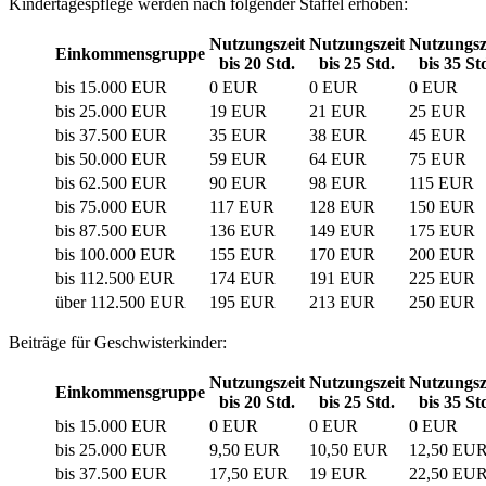
Kindertagespflege werden nach folgender Staffel erhoben:
Nutzungszeit
Nutzungszeit
Nutzungsz
Einkommensgruppe
bis 20 Std.
bis 25 Std.
bis 35 St
bis 15.000 EUR
0 EUR
0 EUR
0 EUR
bis 25.000 EUR
19 EUR
21 EUR
25 EUR
bis 37.500 EUR
35 EUR
38 EUR
45 EUR
bis 50.000 EUR
59 EUR
64 EUR
75 EUR
bis 62.500 EUR
90 EUR
98 EUR
115 EUR
bis 75.000 EUR
117 EUR
128 EUR
150 EUR
bis 87.500 EUR
136 EUR
149 EUR
175 EUR
bis 100.000 EUR
155 EUR
170 EUR
200 EUR
bis 112.500 EUR
174 EUR
191 EUR
225 EUR
über 112.500 EUR
195 EUR
213 EUR
250 EUR
Beiträge für Geschwisterkinder:
Nutzungszeit
Nutzungszeit
Nutzungsz
Einkommensgruppe
bis 20 Std.
bis 25 Std.
bis 35 St
bis 15.000 EUR
0 EUR
0 EUR
0 EUR
bis 25.000 EUR
9,50 EUR
10,50 EUR
12,50 EU
bis 37.500 EUR
17,50 EUR
19 EUR
22,50 EU