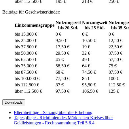
über 112.500 €
195 €
213 €
250 €
Beiträge für Geschwisterkinder:
Nutzungszeit
Nutzungszeit
Nutzungsz
Einkommensgruppe
bis 20 Std.
bis 25 Std.
bis 35 St
bis 15.000 €
0 €
0 €
0 €
bis 25.000 €
9,50 €
10,50 €
12,50 €
bis 37.500 €
17,50 €
19 €
22,50 €
bis 50.000 €
29,50 €
32 €
37,50 €
bis 62.500 €
45 €
49 €
57,50 €
bis 75.000 €
58,50 €
64 €
75 €
bis 87.500 €
68 €
74,50 €
87,50 €
bis 100.000 €
77,50 €
85 €
100 €
bis 112.500 €
87 €
95,50 €
112,50 €
über 112.500 €
97,50 €
106,50 €
125 €
Downloads
Elternbeiträge - Satzung über die Erhebung
Tagespflege - Richtlinien des Märkischen Kreises über
Geldleistungen - Rechtssammlung Teil 5.6.4