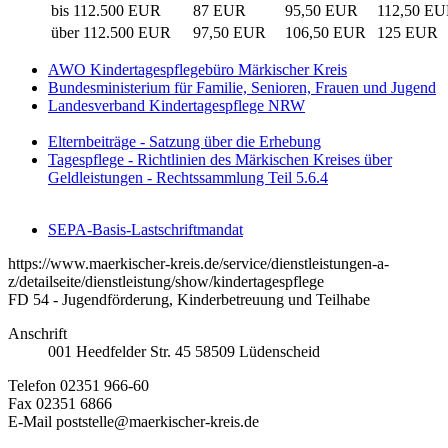
bis 112.500 EUR
87 EUR
95,50 EUR
112,50 E
über 112.500 EUR
97,50 EUR
106,50 EUR
125 EUR
AWO Kindertagespflegebüro Märkischer Kreis
Bundesministerium für Familie, Senioren, Frauen und Jugend
Landesverband Kindertagespflege NRW
Elternbeiträge - Satzung über die Erhebung
Tagespflege - Richtlinien des Märkischen Kreises über
Geldleistungen - Rechtssammlung Teil 5.6.4
SEPA-Basis-Lastschriftmandat
https://www.maerkischer-kreis.de/service/dienstleistungen-a-
z/detailseite/dienstleistung/show/kindertagespflege
FD 54 - Jugendförderung, Kinderbetreuung und Teilhabe
Anschrift
001
Heedfelder Str. 45
58509
Lüdenscheid
Telefon
02351 966-60
Fax
02351 6866
E-Mail
poststelle@maerkischer-kreis.de