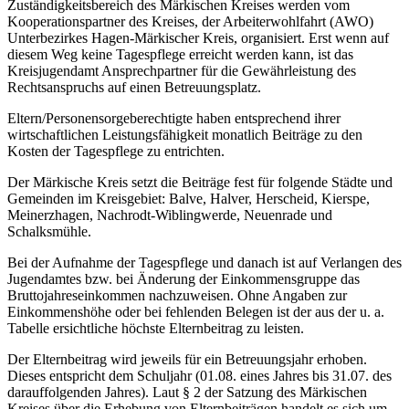
Zuständigkeitsbereich des Märkischen Kreises werden vom
Kooperationspartner des Kreises, der Arbeiterwohlfahrt (AWO)
Unterbezirkes Hagen-Märkischer Kreis, organisiert. Erst wenn auf
diesem Weg keine Tagespflege erreicht werden kann, ist das
Kreisjugendamt Ansprechpartner für die Gewährleistung des
Rechtsanspruchs auf einen Betreuungsplatz.
Eltern/Personensorgeberechtigte haben entsprechend ihrer
wirtschaftlichen Leistungsfähigkeit monatlich Beiträge zu den
Kosten der Tagespflege zu entrichten.
Der Märkische Kreis setzt die Beiträge fest für folgende Städte und
Gemeinden im Kreisgebiet: Balve, Halver, Herscheid, Kierspe,
Meinerzhagen, Nachrodt-Wiblingwerde, Neuenrade und
Schalksmühle.
Bei der Aufnahme der Tagespflege und danach ist auf Verlangen des
Jugendamtes bzw. bei Änderung der Einkommensgruppe das
Bruttojahreseinkommen nachzuweisen. Ohne Angaben zur
Einkommenshöhe oder bei fehlenden Belegen ist der aus der u. a.
Tabelle ersichtliche höchste Elternbeitrag zu leisten.
Der Elternbeitrag wird jeweils für ein Betreuungsjahr erhoben.
Dieses entspricht dem Schuljahr (01.08. eines Jahres bis 31.07. des
darauffolgenden Jahres). Laut § 2 der Satzung des Märkischen
Kreises über die Erhebung von Elternbeiträgen handelt es sich um