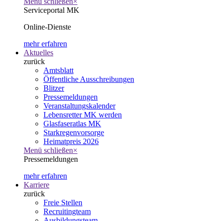
Menü schließen
×
Serviceportal MK
Online-Dienste
mehr erfahren
Aktuelles
zurück
Amtsblatt
Öffentliche Ausschreibungen
Blitzer
Pressemeldungen
Veranstaltungskalender
Lebensretter MK werden
Glasfaseratlas MK
Starkregenvorsorge
Heimatpreis 2026
Menü schließen
×
Pressemeldungen
mehr erfahren
Karriere
zurück
Freie Stellen
Recruitingteam
Ausbildungsteam