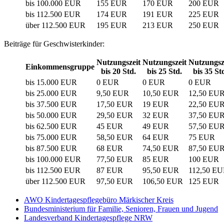
bis 100.000 EUR
155 EUR
170 EUR
200 EUR
bis 112.500 EUR
174 EUR
191 EUR
225 EUR
über 112.500 EUR
195 EUR
213 EUR
250 EUR
Beiträge für Geschwisterkinder:
Nutzungszeit
Nutzungszeit
Nutzungsz
Einkommensgruppe
bis 20 Std.
bis 25 Std.
bis 35 St
bis 15.000 EUR
0 EUR
0 EUR
0 EUR
bis 25.000 EUR
9,50 EUR
10,50 EUR
12,50 EU
bis 37.500 EUR
17,50 EUR
19 EUR
22,50 EU
bis 50.000 EUR
29,50 EUR
32 EUR
37,50 EU
bis 62.500 EUR
45 EUR
49 EUR
57,50 EU
bis 75.000 EUR
58,50 EUR
64 EUR
75 EUR
bis 87.500 EUR
68 EUR
74,50 EUR
87,50 EU
bis 100.000 EUR
77,50 EUR
85 EUR
100 EUR
bis 112.500 EUR
87 EUR
95,50 EUR
112,50 E
über 112.500 EUR
97,50 EUR
106,50 EUR
125 EUR
AWO Kindertagespflegebüro Märkischer Kreis
Bundesministerium für Familie, Senioren, Frauen und Jugend
Landesverband Kindertagespflege NRW