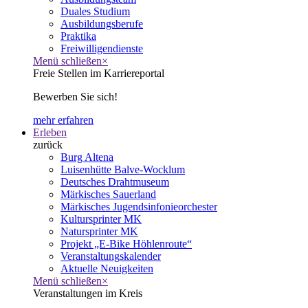
Duales Studium
Ausbildungsberufe
Praktika
Freiwilligendienste
Menü schließen
×
Freie Stellen im Karriereportal
Bewerben Sie sich!
mehr erfahren
Erleben
zurück
Burg Altena
Luisenhütte Balve-Wocklum
Deutsches Drahtmuseum
Märkisches Sauerland
Märkisches Jugendsinfonieorchester
Kultursprinter MK
Natursprinter MK
Projekt „E-Bike Höhlenroute“
Veranstaltungskalender
Aktuelle Neuigkeiten
Menü schließen
×
Veranstaltungen im Kreis