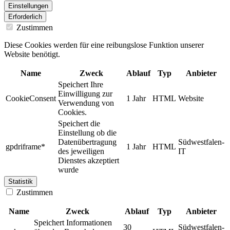
Einstellungen
Erforderlich
Zustimmen
Diese Cookies werden für eine reibungslose Funktion unserer
Website benötigt.
Name
Zweck
Ablauf
Typ
Anbieter
Speichert Ihre
Einwilligung zur
CookieConsent
1 Jahr
HTML
Website
Verwendung von
Cookies.
Speichert die
Einstellung ob die
Datenübertragung
Südwestfalen-
gpdriframe*
1 Jahr
HTML
des jeweiligen
IT
Dienstes akzeptiert
wurde
Statistik
Zustimmen
Name
Zweck
Ablauf
Typ
Anbieter
Speichert Informationen
30
Südwestfalen-