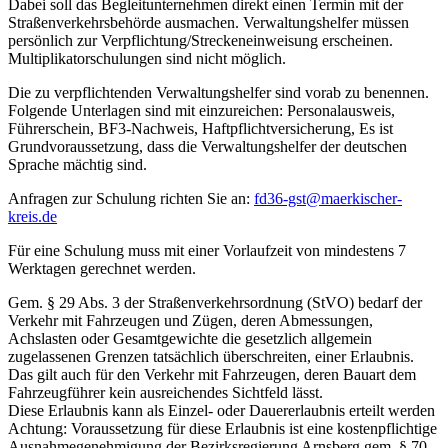
Dabei soll das Begleitunternehmen direkt einen Termin mit der
Straßenverkehrsbehörde ausmachen. Verwaltungshelfer müssen
persönlich zur Verpflichtung/Streckeneinweisung erscheinen.
Multiplikatorschulungen sind nicht möglich.
Die zu verpflichtenden Verwaltungshelfer sind vorab zu benennen.
Folgende Unterlagen sind mit einzureichen: Personalausweis,
Führerschein, BF3-Nachweis, Haftpflichtversicherung, Es ist
Grundvoraussetzung, dass die Verwaltungshelfer der deutschen
Sprache mächtig sind.
Anfragen zur Schulung richten Sie an:
fd36-gst@maerkischer-
kreis.de
Für eine Schulung muss mit einer Vorlaufzeit von mindestens 7
Werktagen gerechnet werden.
Gem. § 29 Abs. 3 der Straßenverkehrsordnung (StVO) bedarf der
Verkehr mit Fahrzeugen und Zügen, deren Abmessungen,
Achslasten oder Gesamtgewichte die gesetzlich allgemein
zugelassenen Grenzen tatsächlich überschreiten, einer Erlaubnis.
Das gilt auch für den Verkehr mit Fahrzeugen, deren Bauart dem
Fahrzeugführer kein ausreichendes Sichtfeld lässt.
Diese Erlaubnis kann als Einzel- oder Dauererlaubnis erteilt werden
Achtung: Voraussetzung für diese Erlaubnis ist eine kostenpflichtige
Ausnahmegenehmigung der Bezirksregierung Arnsberg gem. § 70