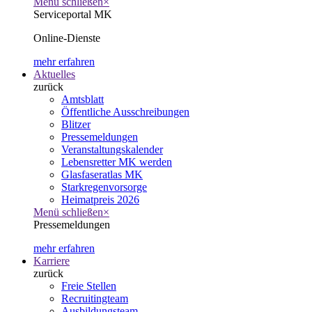
Menü schließen
×
Serviceportal MK
Online-Dienste
mehr erfahren
Aktuelles
zurück
Amtsblatt
Öffentliche Ausschreibungen
Blitzer
Pressemeldungen
Veranstaltungskalender
Lebensretter MK werden
Glasfaseratlas MK
Starkregenvorsorge
Heimatpreis 2026
Menü schließen
×
Pressemeldungen
mehr erfahren
Karriere
zurück
Freie Stellen
Recruitingteam
Ausbildungsteam