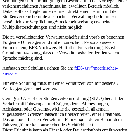
Schulungen sind nur mit gültigem Bescheid und bei Vorliegen einer
verkehrsrechtlichen Anordnung im jeweiligen Bereich möglich.
Dabei soll das Begleitunternehmen direkt einen Termin mit der
Straßenverkehrsbehörde ausmachen. Verwaltungshelfer müssen
persönlich zur Verpflichtung/Streckeneinweisung erscheinen.
Multiplikatorschulungen sind nicht möglich.
Die zu verpflichtenden Verwaltungshelfer sind vorab zu benennen.
Folgende Unterlagen sind mit einzureichen: Personalausweis,
Führerschein, BF3-Nachweis, Haftpflichtversicherung, Es ist
Grundvoraussetzung, dass die Verwaltungshelfer der deutschen
Sprache mächtig sind.
Anfragen zur Schulung richten Sie an:
fd36-gst@​maerkischer-
kreis.de
Für eine Schulung muss mit einer Vorlaufzeit von mindestens 7
Werktagen gerechnet werden.
Gem. § 29 Abs. 3 der Straßenverkehrsordnung (StVO) bedarf der
Verkehr mit Fahrzeugen und Zügen, deren Abmessungen,
Achslasten oder Gesamtgewichte die gesetzlich allgemein
zugelassenen Grenzen tatsächlich überschreiten, einer Erlaubnis.
Das gilt auch für den Verkehr mit Fahrzeugen, deren Bauart dem
Fahrzeugführer kein ausreichendes Sichtfeld lässt.
Diese Erlaubnis kann als Einzel- oder Dauererlaubnis erteilt werden