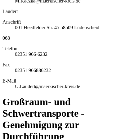
M.Kaczka@maerkischer-kreis.de
Laudert
Anschrift
001
Heedfelder Str. 45
58509
Lüdenscheid
068
Telefon
02351 966-6232
Fax
02351 966886232
E-Mail
U.Laudert@maerkischer-kreis.de
Großraum- und
Schwertransporte -
Genehmigung zur
Durchführung