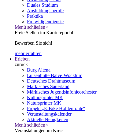
Duales Studium
Ausbildungsberufe
Praktika
Freiwilligendienste
Menü schließen
×
Freie Stellen im Karriereportal
Bewerben Sie sich!
mehr erfahren
Erleben
zurück
Burg Altena
Luisenhütte Balve-Wocklum
Deutsches Drahtmuseum
Märkisches Sauerland
Märkisches Jugendsinfonieorchester
Kultursprinter MK
Natursprinter MK
Projekt „E-Bike Höhlenroute“
Veranstaltungskalender
Aktuelle Neuigkeiten
Menü schließen
×
Veranstaltungen im Kreis