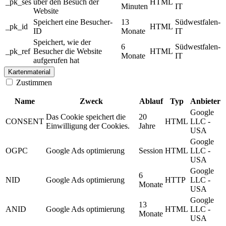
_pk_ses
über den Besuch der
HTML
Minuten
IT
Website
Speichert eine Besucher-
13
Südwestfalen-
_pk_id
HTML
ID
Monate
IT
Speichert, wie der
6
Südwestfalen-
_pk_ref
Besucher die Website
HTML
Monate
IT
aufgerufen hat
Kartenmaterial
Zustimmen
Name
Zweck
Ablauf
Typ
Anbieter
Google
Das Cookie speichert die
20
CONSENT
HTML
LLC -
Einwilligung der Cookies.
Jahre
USA
Google
OGPC
Google Ads optimierung
Session
HTML
LLC -
USA
Google
6
NID
Google Ads optimierung
HTTP
LLC -
Monate
USA
Google
13
ANID
Google Ads optimierung
HTML
LLC -
Monate
USA