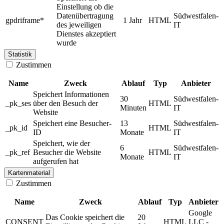
Einstellung ob die
Datenübertragung
Südwestfalen-
gpdriframe*
1 Jahr
HTML
des jeweiligen
IT
Dienstes akzeptiert
wurde
Statistik
Zustimmen
Name
Zweck
Ablauf
Typ
Anbieter
Speichert Informationen
30
Südwestfalen-
_pk_ses
über den Besuch der
HTML
Minuten
IT
Website
Speichert eine Besucher-
13
Südwestfalen-
_pk_id
HTML
ID
Monate
IT
Speichert, wie der
6
Südwestfalen-
_pk_ref
Besucher die Website
HTML
Monate
IT
aufgerufen hat
Kartenmaterial
Zustimmen
Name
Zweck
Ablauf
Typ
Anbieter
Google
Das Cookie speichert die
20
CONSENT
HTML
LLC -