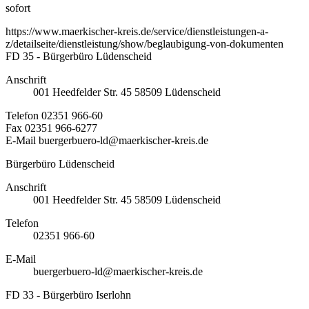
sofort
https://www.maerkischer-kreis.de/service/dienstleistungen-a-
z/detailseite/dienstleistung/show/beglaubigung-von-dokumenten
FD 35 - Bürgerbüro Lüdenscheid
Anschrift
001
Heedfelder Str. 45
58509
Lüdenscheid
Telefon
02351 966-60
Fax
02351 966-6277
E-Mail
buergerbuero-ld@maerkischer-kreis.de
Bürgerbüro Lüdenscheid
Anschrift
001
Heedfelder Str. 45
58509
Lüdenscheid
Telefon
02351 966-60
E-Mail
buergerbuero-ld@maerkischer-kreis.de
FD 33 - Bürgerbüro Iserlohn