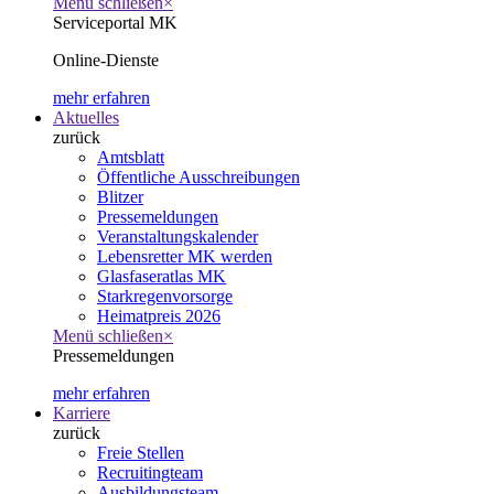
Menü schließen
×
Serviceportal MK
Online-Dienste
mehr erfahren
Aktuelles
zurück
Amtsblatt
Öffentliche Ausschreibungen
Blitzer
Pressemeldungen
Veranstaltungskalender
Lebensretter MK werden
Glasfaseratlas MK
Starkregenvorsorge
Heimatpreis 2026
Menü schließen
×
Pressemeldungen
mehr erfahren
Karriere
zurück
Freie Stellen
Recruitingteam
Ausbildungsteam