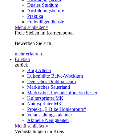
Duales Studium
Ausbildungsberufe
Praktika
Freiwilligendienste
Menü schließen
×
Freie Stellen im Karriereportal
Bewerben Sie sich!
mehr erfahren
Erleben
zurück
Burg Altena
Luisenhütte Balve-Wocklum
Deutsches Drahtmuseum
Märkisches Sauerland
Märkisches Jugendsinfonieorchester
Kultursprinter MK
Natursprinter MK
Projekt „E-Bike Höhlenroute“
Veranstaltungskalender
Aktuelle Neuigkeiten
Menü schließen
×
Veranstaltungen im Kreis