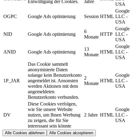
Einwilligung der Cookies.
Jahre
USA
Google
OGPC
Google Ads optimierung
Session
HTML
LLC -
USA
Google
6
NID
Google Ads optimierung
HTTP
LLC -
Monate
USA
Google
13
ANID
Google Ads optimierung
HTML
LLC -
Monate
USA
Das Cookie sammelt
anonymisierte Daten
solange kein Benutzerkonto
Google
2
1P_JAR
angemeldet ist. Ansonsten
HTML
LLC -
Monate
werden Aktionen mit dem
USA
angemeldeten
Benutzerkonto verbunden.
Diese Cookies verfolgen,
wie Sie unsere Website
Google
DV
nutzen, um Ihnen Werbung
2 Jahre
HTML
LLC -
zu zeigen, die für Sie
USA
interessant sein könnte
Alle Cookies ablehnen
Alle Cookies akzeptieren