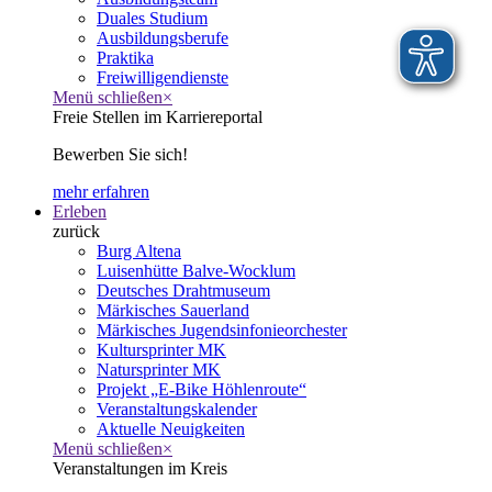
Duales Studium
Ausbildungsberufe
Praktika
Freiwilligendienste
Menü schließen
×
Freie Stellen im Karriereportal
Bewerben Sie sich!
mehr erfahren
Erleben
zurück
Burg Altena
Luisenhütte Balve-Wocklum
Deutsches Drahtmuseum
Märkisches Sauerland
Märkisches Jugendsinfonieorchester
Kultursprinter MK
Natursprinter MK
Projekt „E-Bike Höhlenroute“
Veranstaltungskalender
Aktuelle Neuigkeiten
Menü schließen
×
Veranstaltungen im Kreis