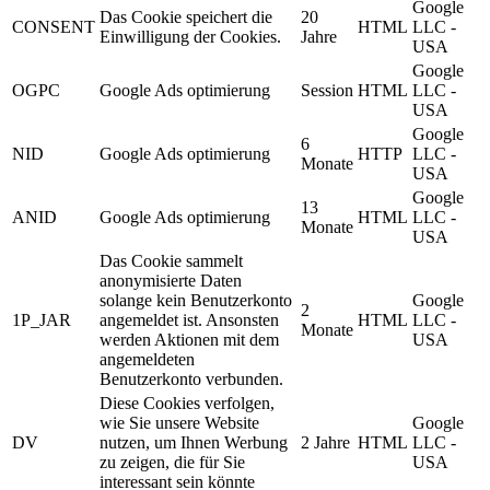
Google
Das Cookie speichert die
20
CONSENT
HTML
LLC -
Einwilligung der Cookies.
Jahre
USA
Google
OGPC
Google Ads optimierung
Session
HTML
LLC -
USA
Google
6
NID
Google Ads optimierung
HTTP
LLC -
Monate
USA
Google
13
ANID
Google Ads optimierung
HTML
LLC -
Monate
USA
Das Cookie sammelt
anonymisierte Daten
solange kein Benutzerkonto
Google
2
1P_JAR
angemeldet ist. Ansonsten
HTML
LLC -
Monate
werden Aktionen mit dem
USA
angemeldeten
Benutzerkonto verbunden.
Diese Cookies verfolgen,
wie Sie unsere Website
Google
DV
nutzen, um Ihnen Werbung
2 Jahre
HTML
LLC -
zu zeigen, die für Sie
USA
interessant sein könnte