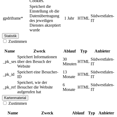
Cookies.
Speichert die
Einstellung ob die
Datenübertragung
Südwestfalen-
gpdriframe*
1 Jahr
HTML
des jeweiligen
IT
Dienstes akzeptiert
wurde
Statistik
Zustimmen
Name
Zweck
Ablauf
Typ
Anbieter
Speichert Informationen
30
Südwestfalen-
_pk_ses
über den Besuch der
HTML
Minuten
IT
Website
Speichert eine Besucher-
13
Südwestfalen-
_pk_id
HTML
ID
Monate
IT
Speichert, wie der
6
Südwestfalen-
_pk_ref
Besucher die Website
HTML
Monate
IT
aufgerufen hat
Kartenmaterial
Zustimmen
Name
Zweck
Ablauf
Typ
Anbieter