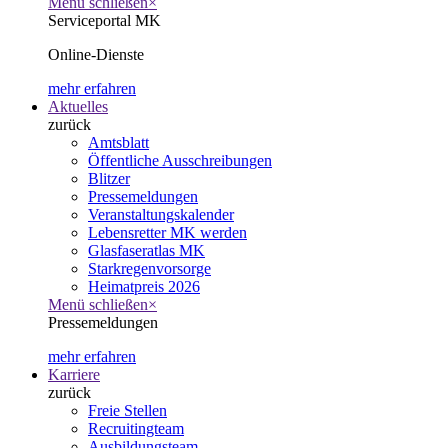
Menü schließen
×
Serviceportal MK
Online-Dienste
mehr erfahren
Aktuelles
zurück
Amtsblatt
Öffentliche Ausschreibungen
Blitzer
Pressemeldungen
Veranstaltungskalender
Lebensretter MK werden
Glasfaseratlas MK
Starkregenvorsorge
Heimatpreis 2026
Menü schließen
×
Pressemeldungen
mehr erfahren
Karriere
zurück
Freie Stellen
Recruitingteam
Ausbildungsteam