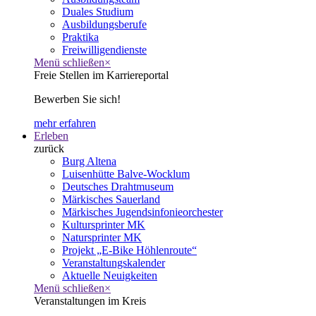
Duales Studium
Ausbildungsberufe
Praktika
Freiwilligendienste
Menü schließen
×
Freie Stellen im Karriereportal
Bewerben Sie sich!
mehr erfahren
Erleben
zurück
Burg Altena
Luisenhütte Balve-Wocklum
Deutsches Drahtmuseum
Märkisches Sauerland
Märkisches Jugendsinfonieorchester
Kultursprinter MK
Natursprinter MK
Projekt „E-Bike Höhlenroute“
Veranstaltungskalender
Aktuelle Neuigkeiten
Menü schließen
×
Veranstaltungen im Kreis