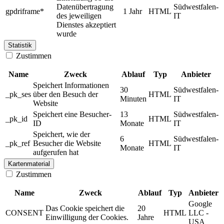
Datenübertragung
Südwestfalen-
gpdriframe*
1 Jahr
HTML
des jeweiligen
IT
Dienstes akzeptiert
wurde
Statistik
Zustimmen
Name
Zweck
Ablauf
Typ
Anbieter
Speichert Informationen
30
Südwestfalen-
_pk_ses
über den Besuch der
HTML
Minuten
IT
Website
Speichert eine Besucher-
13
Südwestfalen-
_pk_id
HTML
ID
Monate
IT
Speichert, wie der
6
Südwestfalen-
_pk_ref
Besucher die Website
HTML
Monate
IT
aufgerufen hat
Kartenmaterial
Zustimmen
Name
Zweck
Ablauf
Typ
Anbieter
Google
Das Cookie speichert die
20
CONSENT
HTML
LLC -
Einwilligung der Cookies.
Jahre
USA