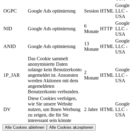
Google
OGPC
Google Ads optimierung
Session
HTML
LLC -
USA
Google
6
NID
Google Ads optimierung
HTTP
LLC -
Monate
USA
Google
13
ANID
Google Ads optimierung
HTML
LLC -
Monate
USA
Das Cookie sammelt
anonymisierte Daten
solange kein Benutzerkonto
Google
2
1P_JAR
angemeldet ist. Ansonsten
HTML
LLC -
Monate
werden Aktionen mit dem
USA
angemeldeten
Benutzerkonto verbunden.
Diese Cookies verfolgen,
wie Sie unsere Website
Google
DV
nutzen, um Ihnen Werbung
2 Jahre
HTML
LLC -
zu zeigen, die für Sie
USA
interessant sein könnte
Alle Cookies ablehnen
Alle Cookies akzeptieren