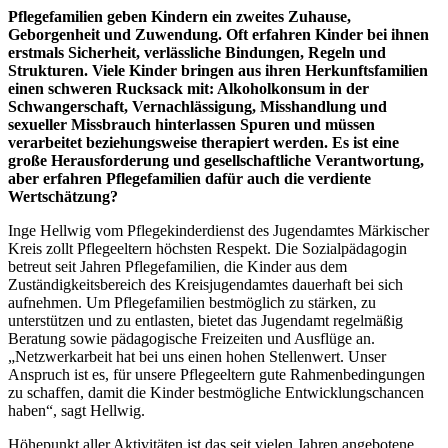
Pflegefamilien geben Kindern ein zweites Zuhause,
Geborgenheit und Zuwendung. Oft erfahren Kinder bei ihnen
erstmals Sicherheit, verlässliche Bindungen, Regeln und
Strukturen. Viele Kinder bringen aus ihren Herkunftsfamilien
einen schweren Rucksack mit: Alkoholkonsum in der
Schwangerschaft, Vernachlässigung, Misshandlung und
sexueller Missbrauch hinterlassen Spuren und müssen
verarbeitet beziehungsweise therapiert werden. Es ist eine
große Herausforderung und gesellschaftliche Verantwortung,
aber erfahren Pflegefamilien dafür auch die verdiente
Wertschätzung?
Inge Hellwig vom Pflegekinderdienst des Jugendamtes Märkischer
Kreis zollt Pflegeeltern höchsten Respekt. Die Sozialpädagogin
betreut seit Jahren Pflegefamilien, die Kinder aus dem
Zuständigkeitsbereich des Kreisjugendamtes dauerhaft bei sich
aufnehmen. Um Pflegefamilien bestmöglich zu stärken, zu
unterstützen und zu entlasten, bietet das Jugendamt regelmäßig
Beratung sowie pädagogische Freizeiten und Ausflüge an.
„Netzwerkarbeit hat bei uns einen hohen Stellenwert. Unser
Anspruch ist es, für unsere Pflegeeltern gute Rahmenbedingungen
zu schaffen, damit die Kinder bestmögliche Entwicklungschancen
haben“, sagt Hellwig.
Höhepunkt aller Aktivitäten ist das seit vielen Jahren angebotene