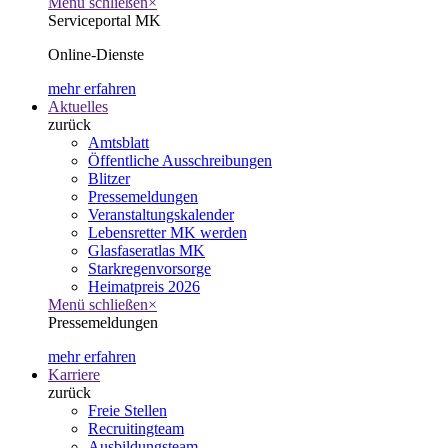
Menü schließen
×
Serviceportal MK
Online-Dienste
mehr erfahren
Aktuelles
zurück
Amtsblatt
Öffentliche Ausschreibungen
Blitzer
Pressemeldungen
Veranstaltungskalender
Lebensretter MK werden
Glasfaseratlas MK
Starkregenvorsorge
Heimatpreis 2026
Menü schließen
×
Pressemeldungen
mehr erfahren
Karriere
zurück
Freie Stellen
Recruitingteam
Ausbildungsteam