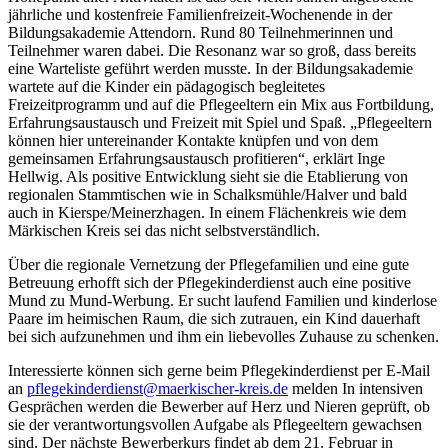
jährliche und kostenfreie Familienfreizeit-Wochenende in der
Bildungsakademie Attendorn. Rund 80 Teilnehmerinnen und
Teilnehmer waren dabei. Die Resonanz war so groß, dass bereits
eine Warteliste geführt werden musste. In der Bildungsakademie
wartete auf die Kinder ein pädagogisch begleitetes
Freizeitprogramm und auf die Pflegeeltern ein Mix aus Fortbildung,
Erfahrungsaustausch und Freizeit mit Spiel und Spaß. „Pflegeeltern
können hier untereinander Kontakte knüpfen und von dem
gemeinsamen Erfahrungsaustausch profitieren“, erklärt Inge
Hellwig. Als positive Entwicklung sieht sie die Etablierung von
regionalen Stammtischen wie in Schalksmühle/Halver und bald
auch in Kierspe/Meinerzhagen. In einem Flächenkreis wie dem
Märkischen Kreis sei das nicht selbstverständlich.
Über die regionale Vernetzung der Pflegefamilien und eine gute
Betreuung erhofft sich der Pflegekinderdienst auch eine positive
Mund zu Mund-Werbung. Er sucht laufend Familien und kinderlose
Paare im heimischen Raum, die sich zutrauen, ein Kind dauerhaft
bei sich aufzunehmen und ihm ein liebevolles Zuhause zu schenken.
Interessierte können sich gerne beim Pflegekinderdienst per E-Mail
an
pflegekinderdienst@​maerkischer-kreis.de
melden In intensiven
Gesprächen werden die Bewerber auf Herz und Nieren geprüft, ob
sie der verantwortungsvollen Aufgabe als Pflegeeltern gewachsen
sind. Der nächste Bewerberkurs findet ab dem 21. Februar in