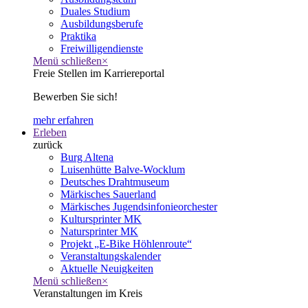
Duales Studium
Ausbildungsberufe
Praktika
Freiwilligendienste
Menü schließen
×
Freie Stellen im Karriereportal
Bewerben Sie sich!
mehr erfahren
Erleben
zurück
Burg Altena
Luisenhütte Balve-Wocklum
Deutsches Drahtmuseum
Märkisches Sauerland
Märkisches Jugendsinfonieorchester
Kultursprinter MK
Natursprinter MK
Projekt „E-Bike Höhlenroute“
Veranstaltungskalender
Aktuelle Neuigkeiten
Menü schließen
×
Veranstaltungen im Kreis