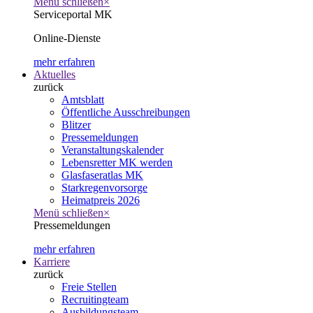
Menü schließen
×
Serviceportal MK
Online-Dienste
mehr erfahren
Aktuelles
zurück
Amtsblatt
Öffentliche Ausschreibungen
Blitzer
Pressemeldungen
Veranstaltungskalender
Lebensretter MK werden
Glasfaseratlas MK
Starkregenvorsorge
Heimatpreis 2026
Menü schließen
×
Pressemeldungen
mehr erfahren
Karriere
zurück
Freie Stellen
Recruitingteam
Ausbildungsteam