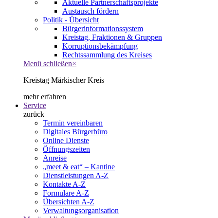
Aktuelle Partnerschaftsprojekte
Austausch fördern
Politik - Übersicht
Bürgerinformationssystem
Kreistag, Fraktionen & Gruppen
Korruptionsbekämpfung
Rechtssammlung des Kreises
Menü schließen
×
Kreistag Märkischer Kreis
mehr erfahren
Service
zurück
Termin vereinbaren
Digitales Bürgerbüro
Online Dienste
Öffnungszeiten
Anreise
„meet & eat“ – Kantine
Dienstleistungen A-Z
Kontakte A-Z
Formulare A-Z
Übersichten A-Z
Verwaltungsorganisation