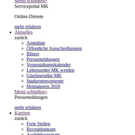
Menü schließen
×
Serviceportal MK
Online-Dienste
mehr erfahren
Aktuelles
zurück
Amtsblatt
Öffentliche Ausschreibungen
Blitzer
Pressemeldungen
Veranstaltungskalender
Lebensretter MK werden
Glasfaseratlas MK
Starkregenvorsorge
Heimatpreis 2026
Menü schließen
×
Pressemeldungen
mehr erfahren
Karriere
zurück
Freie Stellen
Recruitingteam
Ausbildungsteam