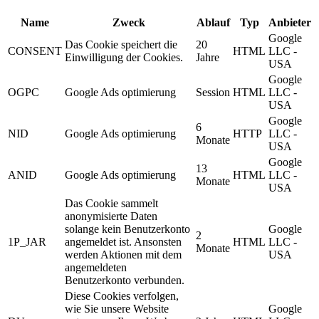
Name
Zweck
Ablauf
Typ
Anbieter
Google
Das Cookie speichert die
20
CONSENT
HTML
LLC -
Einwilligung der Cookies.
Jahre
USA
Google
OGPC
Google Ads optimierung
Session
HTML
LLC -
USA
Google
6
NID
Google Ads optimierung
HTTP
LLC -
Monate
USA
Google
13
ANID
Google Ads optimierung
HTML
LLC -
Monate
USA
Das Cookie sammelt
anonymisierte Daten
solange kein Benutzerkonto
Google
2
1P_JAR
angemeldet ist. Ansonsten
HTML
LLC -
Monate
werden Aktionen mit dem
USA
angemeldeten
Benutzerkonto verbunden.
Diese Cookies verfolgen,
wie Sie unsere Website
Google