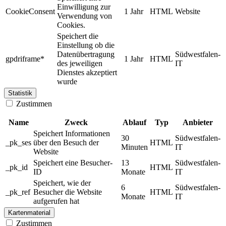
Einwilligung zur
CookieConsent
1 Jahr
HTML
Website
Verwendung von
Cookies.
Speichert die
Einstellung ob die
Datenübertragung
Südwestfalen-
gpdriframe*
1 Jahr
HTML
des jeweiligen
IT
Dienstes akzeptiert
wurde
Statistik
Zustimmen
Name
Zweck
Ablauf
Typ
Anbieter
Speichert Informationen
30
Südwestfalen-
_pk_ses
über den Besuch der
HTML
Minuten
IT
Website
Speichert eine Besucher-
13
Südwestfalen-
_pk_id
HTML
ID
Monate
IT
Speichert, wie der
6
Südwestfalen-
_pk_ref
Besucher die Website
HTML
Monate
IT
aufgerufen hat
Kartenmaterial
Zustimmen