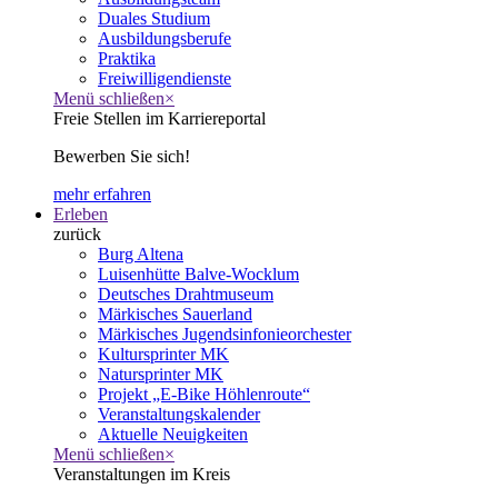
Duales Studium
Ausbildungsberufe
Praktika
Freiwilligendienste
Menü schließen
×
Freie Stellen im Karriereportal
Bewerben Sie sich!
mehr erfahren
Erleben
zurück
Burg Altena
Luisenhütte Balve-Wocklum
Deutsches Drahtmuseum
Märkisches Sauerland
Märkisches Jugendsinfonieorchester
Kultursprinter MK
Natursprinter MK
Projekt „E-Bike Höhlenroute“
Veranstaltungskalender
Aktuelle Neuigkeiten
Menü schließen
×
Veranstaltungen im Kreis