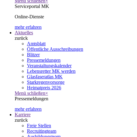
Menü schließen
×
Serviceportal MK
Online-Dienste
mehr erfahren
Aktuelles
zurück
Amtsblatt
Öffentliche Ausschreibungen
Blitzer
Pressemeldungen
Veranstaltungskalender
Lebensretter MK werden
Glasfaseratlas MK
Starkregenvorsorge
Heimatpreis 2026
Menü schließen
×
Pressemeldungen
mehr erfahren
Karriere
zurück
Freie Stellen
Recruitingteam
Ausbildungsteam