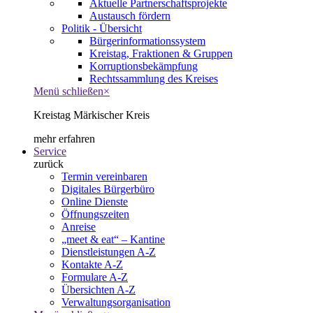
Aktuelle Partnerschaftsprojekte
Austausch fördern
Politik - Übersicht
Bürgerinformationssystem
Kreistag, Fraktionen & Gruppen
Korruptionsbekämpfung
Rechtssammlung des Kreises
Menü schließen
×
Kreistag Märkischer Kreis
mehr erfahren
Service
zurück
Termin vereinbaren
Digitales Bürgerbüro
Online Dienste
Öffnungszeiten
Anreise
„meet & eat“ – Kantine
Dienstleistungen A-Z
Kontakte A-Z
Formulare A-Z
Übersichten A-Z
Verwaltungsorganisation