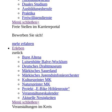
Duales Studium
Ausbildungsberufe
Praktika
Freiwilligendienste
Menü schließen
×
Freie Stellen im Karriereportal
Bewerben Sie sich!
mehr erfahren
Erleben
zurück
Burg Altena
Luisenhütte Balve-Wocklum
Deutsches Drahtmuseum
Märkisches Sauerland
Märkisches Jugendsinfonieorchester
Kultursprinter MK
Natursprinter MK
Projekt „E-Bike Höhlenroute“
Veranstaltungskalender
Aktuelle Neuigkeiten
Menü schließen
×
Veranstaltungen im Kreis