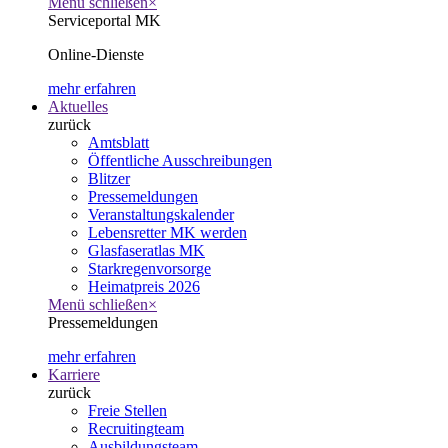
Menü schließen
×
Serviceportal MK
Online-Dienste
mehr erfahren
Aktuelles
zurück
Amtsblatt
Öffentliche Ausschreibungen
Blitzer
Pressemeldungen
Veranstaltungskalender
Lebensretter MK werden
Glasfaseratlas MK
Starkregenvorsorge
Heimatpreis 2026
Menü schließen
×
Pressemeldungen
mehr erfahren
Karriere
zurück
Freie Stellen
Recruitingteam
Ausbildungsteam