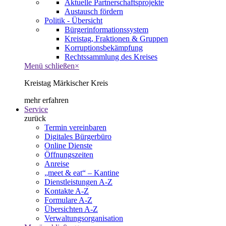
Aktuelle Partnerschaftsprojekte
Austausch fördern
Politik - Übersicht
Bürgerinformationssystem
Kreistag, Fraktionen & Gruppen
Korruptionsbekämpfung
Rechtssammlung des Kreises
Menü schließen
×
Kreistag Märkischer Kreis
mehr erfahren
Service
zurück
Termin vereinbaren
Digitales Bürgerbüro
Online Dienste
Öffnungszeiten
Anreise
„meet & eat“ – Kantine
Dienstleistungen A-Z
Kontakte A-Z
Formulare A-Z
Übersichten A-Z
Verwaltungsorganisation