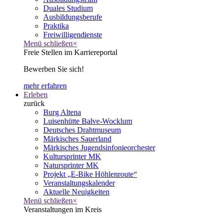
Duales Studium
Ausbildungsberufe
Praktika
Freiwilligendienste
Menü schließen
×
Freie Stellen im Karriereportal
Bewerben Sie sich!
mehr erfahren
Erleben
zurück
Burg Altena
Luisenhütte Balve-Wocklum
Deutsches Drahtmuseum
Märkisches Sauerland
Märkisches Jugendsinfonieorchester
Kultursprinter MK
Natursprinter MK
Projekt „E-Bike Höhlenroute“
Veranstaltungskalender
Aktuelle Neuigkeiten
Menü schließen
×
Veranstaltungen im Kreis