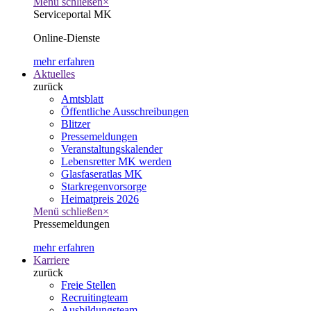
Menü schließen
×
Serviceportal MK
Online-Dienste
mehr erfahren
Aktuelles
zurück
Amtsblatt
Öffentliche Ausschreibungen
Blitzer
Pressemeldungen
Veranstaltungskalender
Lebensretter MK werden
Glasfaseratlas MK
Starkregenvorsorge
Heimatpreis 2026
Menü schließen
×
Pressemeldungen
mehr erfahren
Karriere
zurück
Freie Stellen
Recruitingteam
Ausbildungsteam