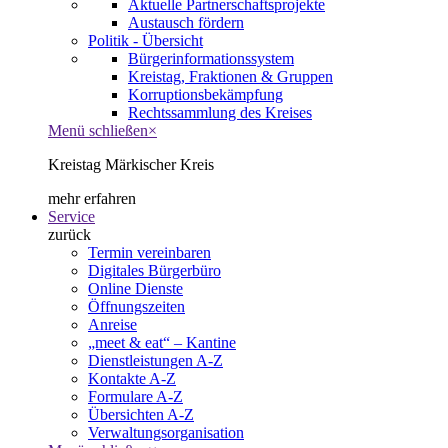
Aktuelle Partnerschaftsprojekte
Austausch fördern
Politik - Übersicht
Bürgerinformationssystem
Kreistag, Fraktionen & Gruppen
Korruptionsbekämpfung
Rechtssammlung des Kreises
Menü schließen
×
Kreistag Märkischer Kreis
mehr erfahren
Service
zurück
Termin vereinbaren
Digitales Bürgerbüro
Online Dienste
Öffnungszeiten
Anreise
„meet & eat“ – Kantine
Dienstleistungen A-Z
Kontakte A-Z
Formulare A-Z
Übersichten A-Z
Verwaltungsorganisation