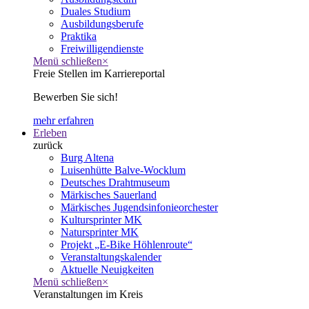
Duales Studium
Ausbildungsberufe
Praktika
Freiwilligendienste
Menü schließen
×
Freie Stellen im Karriereportal
Bewerben Sie sich!
mehr erfahren
Erleben
zurück
Burg Altena
Luisenhütte Balve-Wocklum
Deutsches Drahtmuseum
Märkisches Sauerland
Märkisches Jugendsinfonieorchester
Kultursprinter MK
Natursprinter MK
Projekt „E-Bike Höhlenroute“
Veranstaltungskalender
Aktuelle Neuigkeiten
Menü schließen
×
Veranstaltungen im Kreis