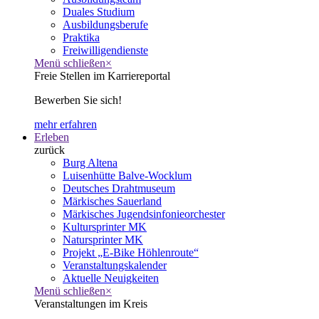
Duales Studium
Ausbildungsberufe
Praktika
Freiwilligendienste
Menü schließen
×
Freie Stellen im Karriereportal
Bewerben Sie sich!
mehr erfahren
Erleben
zurück
Burg Altena
Luisenhütte Balve-Wocklum
Deutsches Drahtmuseum
Märkisches Sauerland
Märkisches Jugendsinfonieorchester
Kultursprinter MK
Natursprinter MK
Projekt „E-Bike Höhlenroute“
Veranstaltungskalender
Aktuelle Neuigkeiten
Menü schließen
×
Veranstaltungen im Kreis