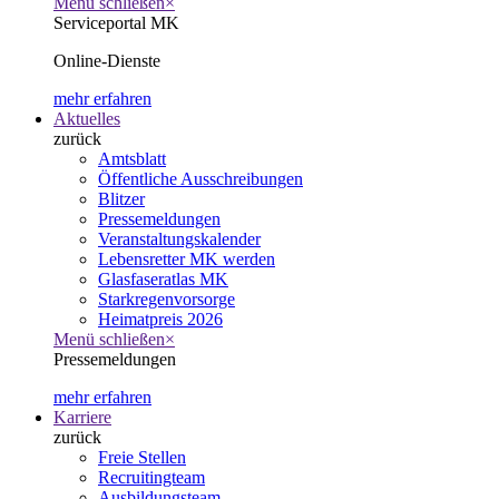
Menü schließen
×
Serviceportal MK
Online-Dienste
mehr erfahren
Aktuelles
zurück
Amtsblatt
Öffentliche Ausschreibungen
Blitzer
Pressemeldungen
Veranstaltungskalender
Lebensretter MK werden
Glasfaseratlas MK
Starkregenvorsorge
Heimatpreis 2026
Menü schließen
×
Pressemeldungen
mehr erfahren
Karriere
zurück
Freie Stellen
Recruitingteam
Ausbildungsteam