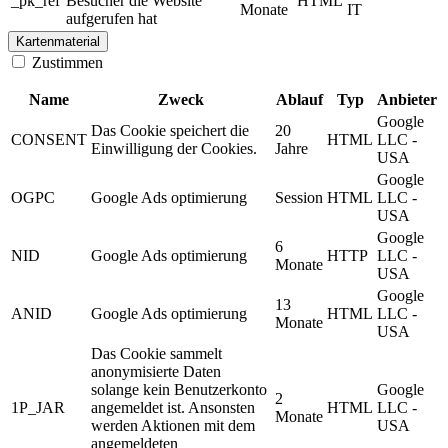
_pk_ref
Besucher die Website
HTML
Monate
IT
aufgerufen hat
Kartenmaterial
Zustimmen
Name
Zweck
Ablauf
Typ
Anbieter
Google
Das Cookie speichert die
20
CONSENT
HTML
LLC -
Einwilligung der Cookies.
Jahre
USA
Google
OGPC
Google Ads optimierung
Session
HTML
LLC -
USA
Google
6
NID
Google Ads optimierung
HTTP
LLC -
Monate
USA
Google
13
ANID
Google Ads optimierung
HTML
LLC -
Monate
USA
Das Cookie sammelt
anonymisierte Daten
solange kein Benutzerkonto
Google
2
1P_JAR
angemeldet ist. Ansonsten
HTML
LLC -
Monate
werden Aktionen mit dem
USA
angemeldeten