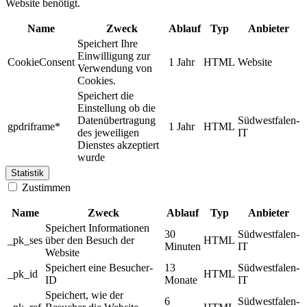
Website benötigt.
Name
Zweck
Ablauf
Typ
Anbieter
Speichert Ihre
Einwilligung zur
CookieConsent
1 Jahr
HTML
Website
Verwendung von
Cookies.
Speichert die
Einstellung ob die
Datenübertragung
Südwestfalen-
gpdriframe*
1 Jahr
HTML
des jeweiligen
IT
Dienstes akzeptiert
wurde
Statistik
Zustimmen
Name
Zweck
Ablauf
Typ
Anbieter
Speichert Informationen
30
Südwestfalen-
_pk_ses
über den Besuch der
HTML
Minuten
IT
Website
Speichert eine Besucher-
13
Südwestfalen-
_pk_id
HTML
ID
Monate
IT
Speichert, wie der
6
Südwestfalen-