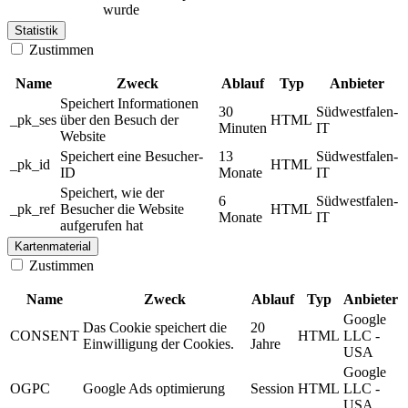
wurde
Statistik
Zustimmen
Name
Zweck
Ablauf
Typ
Anbieter
Speichert Informationen
30
Südwestfalen-
_pk_ses
über den Besuch der
HTML
Minuten
IT
Website
Speichert eine Besucher-
13
Südwestfalen-
_pk_id
HTML
ID
Monate
IT
Speichert, wie der
6
Südwestfalen-
_pk_ref
Besucher die Website
HTML
Monate
IT
aufgerufen hat
Kartenmaterial
Zustimmen
Name
Zweck
Ablauf
Typ
Anbieter
Google
Das Cookie speichert die
20
CONSENT
HTML
LLC -
Einwilligung der Cookies.
Jahre
USA
Google
OGPC
Google Ads optimierung
Session
HTML
LLC -
USA