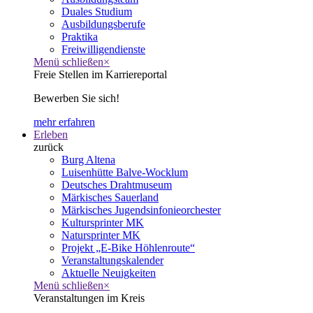
Duales Studium
Ausbildungsberufe
Praktika
Freiwilligendienste
Menü schließen
×
Freie Stellen im Karriereportal
Bewerben Sie sich!
mehr erfahren
Erleben
zurück
Burg Altena
Luisenhütte Balve-Wocklum
Deutsches Drahtmuseum
Märkisches Sauerland
Märkisches Jugendsinfonieorchester
Kultursprinter MK
Natursprinter MK
Projekt „E-Bike Höhlenroute“
Veranstaltungskalender
Aktuelle Neuigkeiten
Menü schließen
×
Veranstaltungen im Kreis