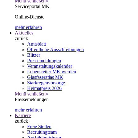
Menü schließen
×
Serviceportal MK
Online-Dienste
mehr erfahren
Aktuelles
zurück
Amtsblatt
Öffentliche Ausschreibungen
Blitzer
Pressemeldungen
Veranstaltungskalender
Lebensretter MK werden
Glasfaseratlas MK
Starkregenvorsorge
Heimatpreis 2026
Menü schließen
×
Pressemeldungen
mehr erfahren
Karriere
zurück
Freie Stellen
Recruitingteam
Ausbildungsteam