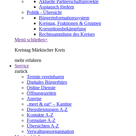
Aktuelle Partnerschaftsprojekte
Austausch fördern
Politik - Übersicht
Bürgerinformationssystem
Kreistag, Fraktionen & Gruppen
Korruptionsbekämpfung
Rechtssammlung des Kreises
Menü schließen
×
Kreistag Märkischer Kreis
mehr erfahren
Service
zurück
Termin vereinbaren
Digitales Bürgerbüro
Online Dienste
Öffnungszeiten
Anreise
„meet & eat“ – Kantine
Dienstleistungen A-Z
Kontakte A-Z
Formulare A-Z
Übersichten A-Z
Verwaltungsorganisation