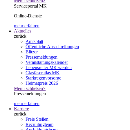
Menü schließen
×
Serviceportal MK
Online-Dienste
mehr erfahren
Aktuelles
zurück
Amtsblatt
Öffentliche Ausschreibungen
Blitzer
Pressemeldungen
Veranstaltungskalender
Lebensretter MK werden
Glasfaseratlas MK
Starkregenvorsorge
Heimatpreis 2026
Menü schließen
×
Pressemeldungen
mehr erfahren
Karriere
zurück
Freie Stellen
Recruitingteam
Ausbildungsteam