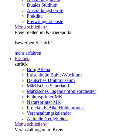
Duales Studium
Ausbildungsberufe
Praktika
Freiwilligendienste
Menü schließen
×
Freie Stellen im Karriereportal
Bewerben Sie sich!
mehr erfahren
Erleben
zurück
Burg Altena
Luisenhütte Balve-Wocklum
Deutsches Drahtmuseum
Märkisches Sauerland
Märkisches Jugendsinfonieorchester
Kultursprinter MK
Natursprinter MK
Projekt „E-Bike Höhlenroute“
Veranstaltungskalender
Aktuelle Neuigkeiten
Menü schließen
×
Veranstaltungen im Kreis