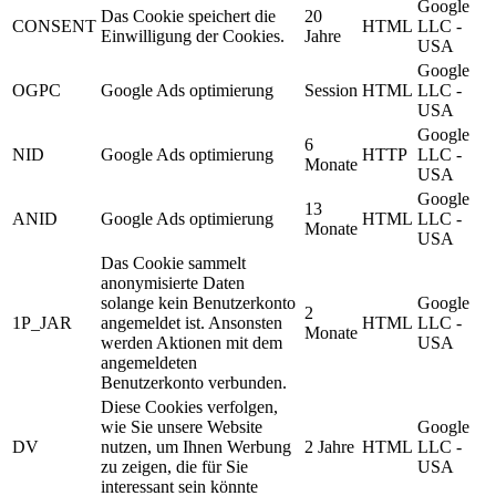
Google
Das Cookie speichert die
20
CONSENT
HTML
LLC -
Einwilligung der Cookies.
Jahre
USA
Google
OGPC
Google Ads optimierung
Session
HTML
LLC -
USA
Google
6
NID
Google Ads optimierung
HTTP
LLC -
Monate
USA
Google
13
ANID
Google Ads optimierung
HTML
LLC -
Monate
USA
Das Cookie sammelt
anonymisierte Daten
solange kein Benutzerkonto
Google
2
1P_JAR
angemeldet ist. Ansonsten
HTML
LLC -
Monate
werden Aktionen mit dem
USA
angemeldeten
Benutzerkonto verbunden.
Diese Cookies verfolgen,
wie Sie unsere Website
Google
DV
nutzen, um Ihnen Werbung
2 Jahre
HTML
LLC -
zu zeigen, die für Sie
USA
interessant sein könnte