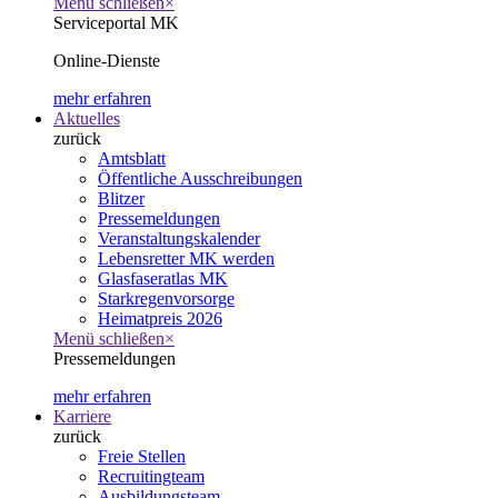
Menü schließen
×
Serviceportal MK
Online-Dienste
mehr erfahren
Aktuelles
zurück
Amtsblatt
Öffentliche Ausschreibungen
Blitzer
Pressemeldungen
Veranstaltungskalender
Lebensretter MK werden
Glasfaseratlas MK
Starkregenvorsorge
Heimatpreis 2026
Menü schließen
×
Pressemeldungen
mehr erfahren
Karriere
zurück
Freie Stellen
Recruitingteam
Ausbildungsteam