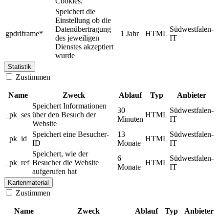
Cookies.
Speichert die
Einstellung ob die
Datenübertragung
Südwestfalen-
gpdriframe*
1 Jahr
HTML
des jeweiligen
IT
Dienstes akzeptiert
wurde
Statistik
Zustimmen
Name
Zweck
Ablauf
Typ
Anbieter
Speichert Informationen
30
Südwestfalen-
_pk_ses
über den Besuch der
HTML
Minuten
IT
Website
Speichert eine Besucher-
13
Südwestfalen-
_pk_id
HTML
ID
Monate
IT
Speichert, wie der
6
Südwestfalen-
_pk_ref
Besucher die Website
HTML
Monate
IT
aufgerufen hat
Kartenmaterial
Zustimmen
Name
Zweck
Ablauf
Typ
Anbieter