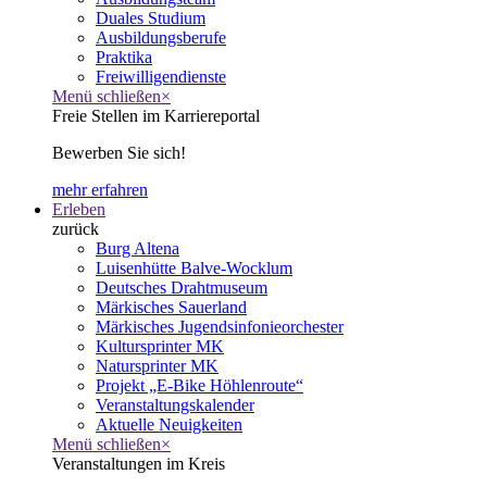
Duales Studium
Ausbildungsberufe
Praktika
Freiwilligendienste
Menü schließen
×
Freie Stellen im Karriereportal
Bewerben Sie sich!
mehr erfahren
Erleben
zurück
Burg Altena
Luisenhütte Balve-Wocklum
Deutsches Drahtmuseum
Märkisches Sauerland
Märkisches Jugendsinfonieorchester
Kultursprinter MK
Natursprinter MK
Projekt „E-Bike Höhlenroute“
Veranstaltungskalender
Aktuelle Neuigkeiten
Menü schließen
×
Veranstaltungen im Kreis