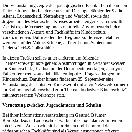
Die Veranstaltung zeigte den pädagogischen Fachkräften die neuen
Entwicklungen im Kinderschutz auf: Die Jugendämter der Städte
Altena, Lüdenscheid, Plettenberg und Werdohl sowie das
Jugendamt des Märkischen Kreises arbeiten enger zusammen. Ihr
Ziel ist es, die Vernetzung und strukturelle Zusammenarbeit der
verschiedenen Akteure und Fachkräfte im Kinderschutz
voranzutreiben. Dafür sollen drei Regionalkonferenzen etabliert
werden: auf der Volme-Schiene, auf der Lenne-Schiene und
Lüdenscheid-Schalksmühle.
In diesen Treffen soll es unter anderem um folgende
Themenschwerpunkte gehen: Abstimmungen in Verfahrensweisen
im Kinderschutz, Evaluation der Dokumentenvorlagen, anonyme
Fallkonferenzen sowie inhaltlichen Input zu Fragestellungen im
Kinderschutz. Darüber hinaus findet am 25. September eine
Veranstaltung der Initiative Kindeswohl mit allen Netzwerkpartnern
im Kulturhaus Lüdenscheid zum Thema „Inklusiver Kinderschutz“
mit interessanten Workshops statt.
Vernetzung zwischen Jugendämtern und Schulen
Bei ihrer Informationsveranstaltung im Gertrud-Bäumer-
Berufskollegs in Lüdenscheid warben die Jugendämter für einen
intensiveren Austausch mit Lehrerinnen und Lehrern. Die
pädagogischen Fachkräfte sind als Vertrauenspersonen oft erste