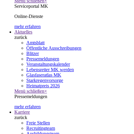
Menü schließen
×
Serviceportal MK
Online-Dienste
mehr erfahren
Aktuelles
zurück
Amtsblatt
Öffentliche Ausschreibungen
Blitzer
Pressemeldungen
Veranstaltungskalender
Lebensretter MK werden
Glasfaseratlas MK
Starkregenvorsorge
Heimatpreis 2026
Menü schließen
×
Pressemeldungen
mehr erfahren
Karriere
zurück
Freie Stellen
Recruitingteam
Ausbildungsteam