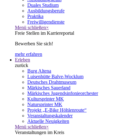
Duales Studium
Ausbildungsberufe
Praktika
Freiwilligendienste
Menü schließen
×
Freie Stellen im Karriereportal
Bewerben Sie sich!
mehr erfahren
Erleben
zurück
Burg Altena
Luisenhütte Balve-Wocklum
Deutsches Drahtmuseum
Märkisches Sauerland
Märkisches Jugendsinfonieorchester
Kultursprinter MK
Natursprinter MK
Projekt „E-Bike Höhlenroute“
Veranstaltungskalender
Aktuelle Neuigkeiten
Menü schließen
×
Veranstaltungen im Kreis