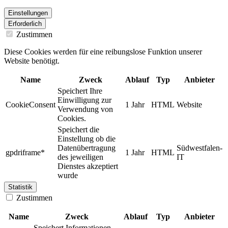
Einstellungen
Erforderlich
Zustimmen
Diese Cookies werden für eine reibungslose Funktion unserer
Website benötigt.
Name
Zweck
Ablauf
Typ
Anbieter
Speichert Ihre
Einwilligung zur
CookieConsent
1 Jahr
HTML
Website
Verwendung von
Cookies.
Speichert die
Einstellung ob die
Datenübertragung
Südwestfalen-
gpdriframe*
1 Jahr
HTML
des jeweiligen
IT
Dienstes akzeptiert
wurde
Statistik
Zustimmen
Name
Zweck
Ablauf
Typ
Anbieter
Speichert Informationen