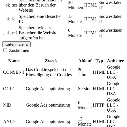
30
Südwestfalen-
_pk_ses
über den Besuch der
HTML
Minuten
IT
Website
Speichert eine Besucher-
13
Südwestfalen-
_pk_id
HTML
ID
Monate
IT
Speichert, wie der
6
Südwestfalen-
_pk_ref
Besucher die Website
HTML
Monate
IT
aufgerufen hat
Kartenmaterial
Zustimmen
Name
Zweck
Ablauf
Typ
Anbieter
Google
Das Cookie speichert die
20
CONSENT
HTML
LLC -
Einwilligung der Cookies.
Jahre
USA
Google
OGPC
Google Ads optimierung
Session
HTML
LLC -
USA
Google
6
NID
Google Ads optimierung
HTTP
LLC -
Monate
USA
Google
13
ANID
Google Ads optimierung
HTML
LLC -
Monate
USA