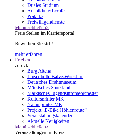
Duales Studium
Ausbildungsberufe
Praktika
Freiwilligendienste
Menü schließen
×
Freie Stellen im Karriereportal
Bewerben Sie sich!
mehr erfahren
Erleben
zurück
Burg Altena
Luisenhütte Balve-Wocklum
Deutsches Drahtmuseum
Märkisches Sauerland
Märkisches Jugendsinfonieorchester
Kultursprinter MK
Natursprinter MK
Projekt „E-Bike Höhlenroute“
Veranstaltungskalender
Aktuelle Neuigkeiten
Menü schließen
×
Veranstaltungen im Kreis