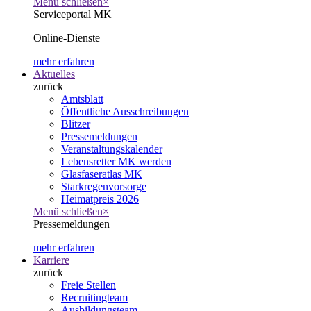
Menü schließen
×
Serviceportal MK
Online-Dienste
mehr erfahren
Aktuelles
zurück
Amtsblatt
Öffentliche Ausschreibungen
Blitzer
Pressemeldungen
Veranstaltungskalender
Lebensretter MK werden
Glasfaseratlas MK
Starkregenvorsorge
Heimatpreis 2026
Menü schließen
×
Pressemeldungen
mehr erfahren
Karriere
zurück
Freie Stellen
Recruitingteam
Ausbildungsteam