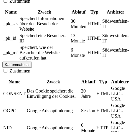
Zustimmen
Name
Zweck
Ablauf
Typ
Anbieter
Speichert Informationen
30
Südwestfalen-
_pk_ses
über den Besuch der
HTML
Minuten
IT
Website
Speichert eine Besucher-
13
Südwestfalen-
_pk_id
HTML
ID
Monate
IT
Speichert, wie der
6
Südwestfalen-
_pk_ref
Besucher die Website
HTML
Monate
IT
aufgerufen hat
Kartenmaterial
Zustimmen
Name
Zweck
Ablauf
Typ
Anbieter
Google
Das Cookie speichert die
20
CONSENT
HTML
LLC -
Einwilligung der Cookies.
Jahre
USA
Google
OGPC
Google Ads optimierung
Session
HTML
LLC -
USA
Google
6
NID
Google Ads optimierung
HTTP
LLC -
Monate