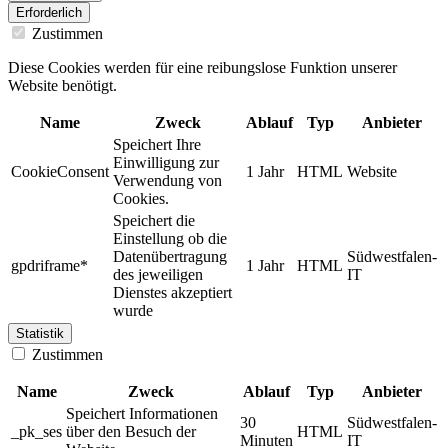
Erforderlich
Zustimmen
Diese Cookies werden für eine reibungslose Funktion unserer
Website benötigt.
Name
Zweck
Ablauf
Typ
Anbieter
Speichert Ihre
Einwilligung zur
CookieConsent
1 Jahr
HTML
Website
Verwendung von
Cookies.
Speichert die
Einstellung ob die
Datenübertragung
Südwestfalen-
gpdriframe*
1 Jahr
HTML
des jeweiligen
IT
Dienstes akzeptiert
wurde
Statistik
Zustimmen
Name
Zweck
Ablauf
Typ
Anbieter
Speichert Informationen
30
Südwestfalen-
_pk_ses
über den Besuch der
HTML
Minuten
IT