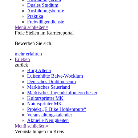
Duales Studium
Ausbildungsberufe
Praktika
Freiwilligendienste
Menü schließen
×
Freie Stellen im Karriereportal
Bewerben Sie sich!
mehr erfahren
Erleben
zurück
Burg Altena
Luisenhütte Balve-Wocklum
Deutsches Drahtmuseum
Märkisches Sauerland
Märkisches Jugendsinfonieorchester
Kultursprinter MK
Natursprinter MK
Projekt „E-Bike Höhlenroute“
Veranstaltungskalender
Aktuelle Neuigkeiten
Menü schließen
×
Veranstaltungen im Kreis