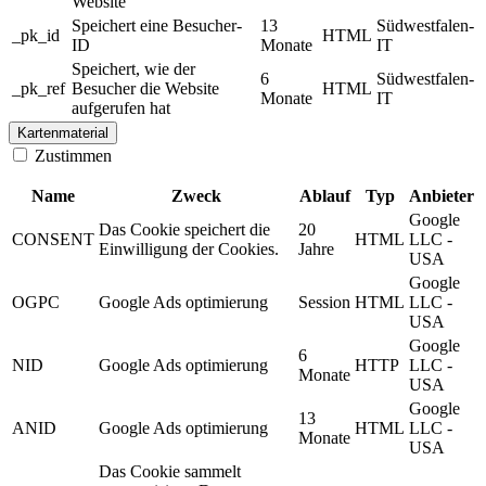
Website
Speichert eine Besucher-
13
Südwestfalen-
_pk_id
HTML
ID
Monate
IT
Speichert, wie der
6
Südwestfalen-
_pk_ref
Besucher die Website
HTML
Monate
IT
aufgerufen hat
Kartenmaterial
Zustimmen
Name
Zweck
Ablauf
Typ
Anbieter
Google
Das Cookie speichert die
20
CONSENT
HTML
LLC -
Einwilligung der Cookies.
Jahre
USA
Google
OGPC
Google Ads optimierung
Session
HTML
LLC -
USA
Google
6
NID
Google Ads optimierung
HTTP
LLC -
Monate
USA
Google
13
ANID
Google Ads optimierung
HTML
LLC -
Monate
USA
Das Cookie sammelt