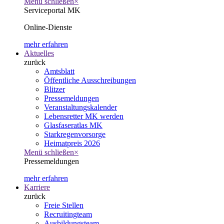
Menü schließen
×
Serviceportal MK
Online-Dienste
mehr erfahren
Aktuelles
zurück
Amtsblatt
Öffentliche Ausschreibungen
Blitzer
Pressemeldungen
Veranstaltungskalender
Lebensretter MK werden
Glasfaseratlas MK
Starkregenvorsorge
Heimatpreis 2026
Menü schließen
×
Pressemeldungen
mehr erfahren
Karriere
zurück
Freie Stellen
Recruitingteam
Ausbildungsteam