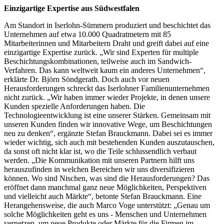
Einzigartige Expertise aus Südwestfalen
Am Standort in Iserlohn-Sümmern produziert und beschichtet das
Unternehmen auf etwa 10.000 Quadratmetern mit 85
Mitarbeiterinnen und Mitarbeitern Draht und greift dabei auf eine
einzigartige Expertise zurück. „Wir sind Experten für multiple
Beschichtungskombinationen, teilweise auch im Sandwich-
Verfahren. Das kann weltweit kaum ein anderes Unternehmen“,
erklärte Dr. Björn Söndgerath. Doch auch vor neuen
Herausforderungen schreckt das Iserlohner Familienunternehmen
nicht zurück. „Wir haben immer wieder Projekte, in denen unsere
Kunden spezielle Anforderungen haben. Die
Technologieentwicklung ist eine unserer Stärken. Gemeinsam mit
unseren Kunden finden wir innovative Wege, um Beschichtungen
neu zu denken“, ergänzte Stefan Brauckmann. Dabei sei es immer
wieder wichtig, sich auch mit bestehenden Kunden auszutauschen,
da sonst oft nicht klar ist, wo die Teile schlussendlich verbaut
werden. „Die Kommunikation mit unseren Partnern hilft uns
herauszufinden in welchen Bereichen wir uns diversifizieren
können. Wo sind Nischen, was sind die Herausforderungen? Das
eröffnet dann manchmal ganz neue Möglichkeiten, Perspektiven
und vielleicht auch Märkte“, betonte Stefan Brauckmann. Eine
Herangehensweise, die auch Marco Voge unterstützt: „Genau um
solche Möglichkeiten geht es uns - Menschen und Unternehmen
vernetzen, um neue Produkte oder Märkte für die Firmen im