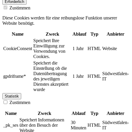
Erforderlich
Zustimmen
Diese Cookies werden für eine reibungslose Funktion unserer
Website benötigt.
Name
Zweck
Ablauf
Typ
Anbieter
Speichert Ihre
Einwilligung zur
CookieConsent
1 Jahr
HTML
Website
Verwendung von
Cookies.
Speichert die
Einstellung ob die
Datenübertragung
Südwestfalen-
gpdriframe*
1 Jahr
HTML
des jeweiligen
IT
Dienstes akzeptiert
wurde
Statistik
Zustimmen
Name
Zweck
Ablauf
Typ
Anbieter
Speichert Informationen
30
Südwestfalen-
_pk_ses
über den Besuch der
HTML
Minuten
IT
Website