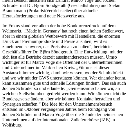
ihrem Besuch tauschten sich Landrat Marco Voge und Jochen
Schröder mit Dr. Björn Söndgerath (Geschäftsführer) und Stefan
Brauckmann (Prokurist/Vertriebsleiter) über aktuelle
Herausforderungen und neue Netzwerke aus.
Im Fokus stand vor allem der hohe Konkurrenzdruck auf dem
Weltmarkt. „'Made in Germany' hat noch einen hohen Stellenwert,
aber in einem globalen Wettbewerb mit Herstellern, die enormen
Druck auf Premiumprodukte und Preise ausüben, wird es
zunehmend schwerer, das Preisniveau zu halten“, berichtete
Geschäftsführer Dr. Björn Söndgerath. Eine Entwicklung, mit der
sich fast alle Betriebe derzeit auseinandersetzen müssen. Umso
wichtiger ist für Marco Voge die Offenheit der Unternehmerinnen
und Unternehmer im Märkischen Kreis: „Für uns ist dieser
Austausch immer wichtig, damit wir wissen, wo der Schuh drückt
und wo wir mit der GWS unterstützen können. Wer einander kennt,
kann zusammen gute und schnelle Lösungen finden“. Das sah auch
Jochen Schröder so und erläuterte: „Gemeinsam schauen wir, an
welchen Stellschrauben gedreht werden kann. Wir können nicht die
Bundesgesetze ändern, aber wir können Kontakte herstellen und
Synergien schaffen.“ Die Idee für den Unternehmensbesuch
entstand im Oktober vergangenen Jahres beim Rundgang von
Jochen Schröder und Marco Voge über die Stände der heimischen
Unternehmen auf der Internationalen Zuliefererbörse (IZB) in
Wolfsburg.