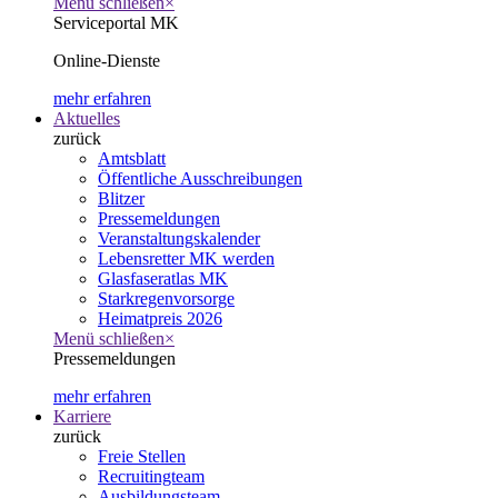
Menü schließen
×
Serviceportal MK
Online-Dienste
mehr erfahren
Aktuelles
zurück
Amtsblatt
Öffentliche Ausschreibungen
Blitzer
Pressemeldungen
Veranstaltungskalender
Lebensretter MK werden
Glasfaseratlas MK
Starkregenvorsorge
Heimatpreis 2026
Menü schließen
×
Pressemeldungen
mehr erfahren
Karriere
zurück
Freie Stellen
Recruitingteam
Ausbildungsteam