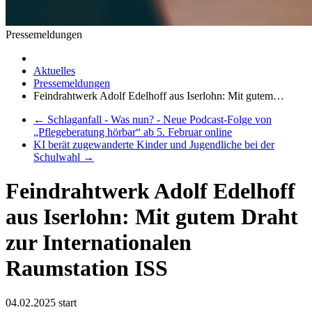
Pressemeldungen
Aktuelles
Pressemeldungen
Feindrahtwerk Adolf Edelhoff aus Iserlohn: Mit gutem…
←
Schlaganfall - Was nun? - Neue Podcast-Folge von
„Pflegeberatung hörbar“ ab 5. Februar online
KI berät zugewanderte Kinder und Jugendliche bei der
Schulwahl
→
Feindrahtwerk Adolf Edelhoff
aus Iserlohn: Mit gutem Draht
zur Internationalen
Raumstation ISS
04.02.2025
start