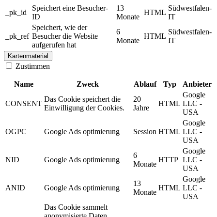
Speichert eine Besucher-
13
Südwestfalen-
_pk_id
HTML
ID
Monate
IT
Speichert, wie der
6
Südwestfalen-
_pk_ref
Besucher die Website
HTML
Monate
IT
aufgerufen hat
Kartenmaterial
Zustimmen
Name
Zweck
Ablauf
Typ
Anbieter
Google
Das Cookie speichert die
20
CONSENT
HTML
LLC -
Einwilligung der Cookies.
Jahre
USA
Google
OGPC
Google Ads optimierung
Session
HTML
LLC -
USA
Google
6
NID
Google Ads optimierung
HTTP
LLC -
Monate
USA
Google
13
ANID
Google Ads optimierung
HTML
LLC -
Monate
USA
Das Cookie sammelt
anonymisierte Daten