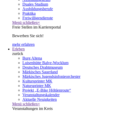
Duales Studium
Ausbildungsberufe
Praktika
Freiwilligendienste
Menü schließen
×
Freie Stellen im Karriereportal
Bewerben Sie sich!
mehr erfahren
Erleben
zurück
Burg Altena
Luisenhütte Balve-Wocklum
Deutsches Drahtmuseum
Märkisches Sauerland
Märkisches Jugendsinfonieorchester
Kultursprinter MK
Natursprinter MK
Projekt „E-Bike Höhlenroute“
Veranstaltungskalender
Aktuelle Neuigkeiten
Menü schließen
×
Veranstaltungen im Kreis