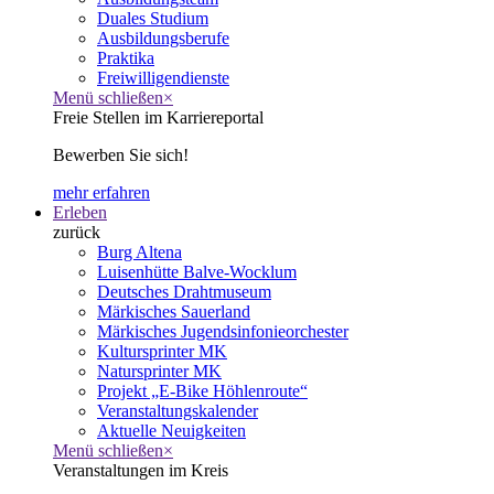
Duales Studium
Ausbildungsberufe
Praktika
Freiwilligendienste
Menü schließen
×
Freie Stellen im Karriereportal
Bewerben Sie sich!
mehr erfahren
Erleben
zurück
Burg Altena
Luisenhütte Balve-Wocklum
Deutsches Drahtmuseum
Märkisches Sauerland
Märkisches Jugendsinfonieorchester
Kultursprinter MK
Natursprinter MK
Projekt „E-Bike Höhlenroute“
Veranstaltungskalender
Aktuelle Neuigkeiten
Menü schließen
×
Veranstaltungen im Kreis