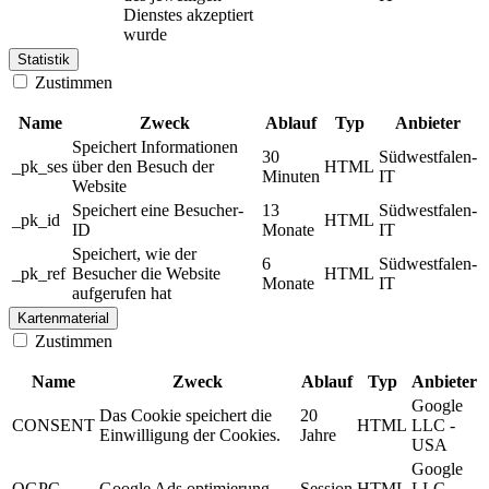
Dienstes akzeptiert
wurde
Statistik
Zustimmen
Name
Zweck
Ablauf
Typ
Anbieter
Speichert Informationen
30
Südwestfalen-
_pk_ses
über den Besuch der
HTML
Minuten
IT
Website
Speichert eine Besucher-
13
Südwestfalen-
_pk_id
HTML
ID
Monate
IT
Speichert, wie der
6
Südwestfalen-
_pk_ref
Besucher die Website
HTML
Monate
IT
aufgerufen hat
Kartenmaterial
Zustimmen
Name
Zweck
Ablauf
Typ
Anbieter
Google
Das Cookie speichert die
20
CONSENT
HTML
LLC -
Einwilligung der Cookies.
Jahre
USA
Google
OGPC
Google Ads optimierung
Session
HTML
LLC -