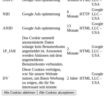
USA
Google
6
NID
Google Ads optimierung
HTTP
LLC -
Monate
USA
Google
13
ANID
Google Ads optimierung
HTML
LLC -
Monate
USA
Das Cookie sammelt
anonymisierte Daten
solange kein Benutzerkonto
Google
2
1P_JAR
angemeldet ist. Ansonsten
HTML
LLC -
Monate
werden Aktionen mit dem
USA
angemeldeten
Benutzerkonto verbunden.
Diese Cookies verfolgen,
wie Sie unsere Website
Google
DV
nutzen, um Ihnen Werbung
2 Jahre
HTML
LLC -
zu zeigen, die für Sie
USA
interessant sein könnte
Alle Cookies ablehnen
Alle Cookies akzeptieren