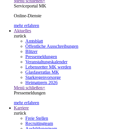
Menü schließen
×
Serviceportal MK
Online-Dienste
mehr erfahren
Aktuelles
zurück
Amtsblatt
Öffentliche Ausschreibungen
Blitzer
Pressemeldungen
Veranstaltungskalender
Lebensretter MK werden
Glasfaseratlas MK
Starkregenvorsorge
Heimatpreis 2026
Menü schließen
×
Pressemeldungen
mehr erfahren
Karriere
zurück
Freie Stellen
Recruitingteam
Ausbildungsteam