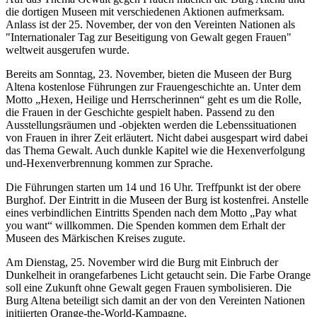
die dortigen Museen mit verschiedenen Aktionen aufmerksam.
Anlass ist der 25. November, der von den Vereinten Nationen als
"Internationaler Tag zur Beseitigung von Gewalt gegen Frauen"
weltweit ausgerufen wurde.
Bereits am Sonntag, 23. November, bieten die Museen der Burg
Altena kostenlose Führungen zur Frauengeschichte an. Unter dem
Motto „Hexen, Heilige und Herrscherinnen“ geht es um die Rolle,
die Frauen in der Geschichte gespielt haben. Passend zu den
Ausstellungsräumen und -objekten werden die Lebenssituationen
von Frauen in ihrer Zeit erläutert. Nicht dabei ausgespart wird dabei
das Thema Gewalt. Auch dunkle Kapitel wie die Hexenverfolgung
und-Hexenverbrennung kommen zur Sprache.
Die Führungen starten um 14 und 16 Uhr. Treffpunkt ist der obere
Burghof. Der Eintritt in die Museen der Burg ist kostenfrei. Anstelle
eines verbindlichen Eintritts Spenden nach dem Motto „Pay what
you want“ willkommen. Die Spenden kommen dem Erhalt der
Museen des Märkischen Kreises zugute.
Am Dienstag, 25. November wird die Burg mit Einbruch der
Dunkelheit in orangefarbenes Licht getaucht sein. Die Farbe Orange
soll eine Zukunft ohne Gewalt gegen Frauen symbolisieren. Die
Burg Altena beteiligt sich damit an der von den Vereinten Nationen
initiierten Orange-the-World-Kampagne.