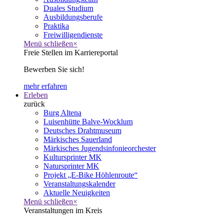
Duales Studium
Ausbildungsberufe
Praktika
Freiwilligendienste
Menü schließen
×
Freie Stellen im Karriereportal
Bewerben Sie sich!
mehr erfahren
Erleben
zurück
Burg Altena
Luisenhütte Balve-Wocklum
Deutsches Drahtmuseum
Märkisches Sauerland
Märkisches Jugendsinfonieorchester
Kultursprinter MK
Natursprinter MK
Projekt „E-Bike Höhlenroute“
Veranstaltungskalender
Aktuelle Neuigkeiten
Menü schließen
×
Veranstaltungen im Kreis