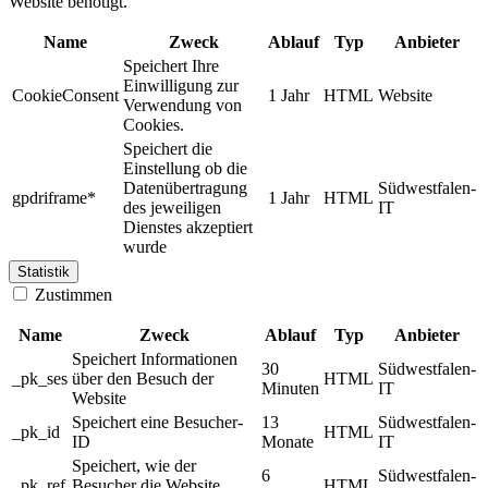
Website benötigt.
Name
Zweck
Ablauf
Typ
Anbieter
Speichert Ihre
Einwilligung zur
CookieConsent
1 Jahr
HTML
Website
Verwendung von
Cookies.
Speichert die
Einstellung ob die
Datenübertragung
Südwestfalen-
gpdriframe*
1 Jahr
HTML
des jeweiligen
IT
Dienstes akzeptiert
wurde
Statistik
Zustimmen
Name
Zweck
Ablauf
Typ
Anbieter
Speichert Informationen
30
Südwestfalen-
_pk_ses
über den Besuch der
HTML
Minuten
IT
Website
Speichert eine Besucher-
13
Südwestfalen-
_pk_id
HTML
ID
Monate
IT
Speichert, wie der
6
Südwestfalen-
_pk_ref
Besucher die Website
HTML