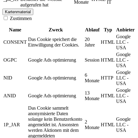
Monate
IT
aufgerufen hat
Kartenmaterial
Zustimmen
Name
Zweck
Ablauf
Typ
Anbieter
Google
Das Cookie speichert die
20
CONSENT
HTML
LLC -
Einwilligung der Cookies.
Jahre
USA
Google
OGPC
Google Ads optimierung
Session
HTML
LLC -
USA
Google
6
NID
Google Ads optimierung
HTTP
LLC -
Monate
USA
Google
13
ANID
Google Ads optimierung
HTML
LLC -
Monate
USA
Das Cookie sammelt
anonymisierte Daten
solange kein Benutzerkonto
Google
2
1P_JAR
angemeldet ist. Ansonsten
HTML
LLC -
Monate
werden Aktionen mit dem
USA
angemeldeten