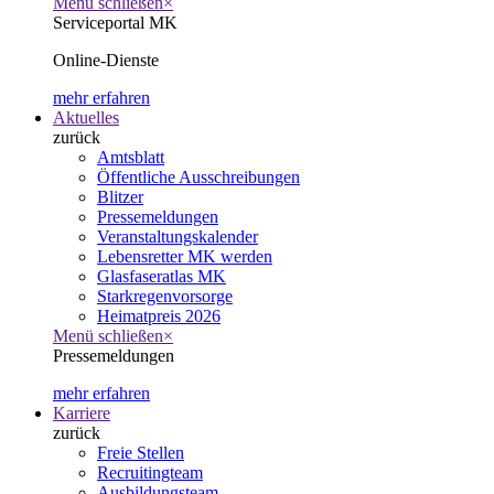
Menü schließen
×
Serviceportal MK
Online-Dienste
mehr erfahren
Aktuelles
zurück
Amtsblatt
Öffentliche Ausschreibungen
Blitzer
Pressemeldungen
Veranstaltungskalender
Lebensretter MK werden
Glasfaseratlas MK
Starkregenvorsorge
Heimatpreis 2026
Menü schließen
×
Pressemeldungen
mehr erfahren
Karriere
zurück
Freie Stellen
Recruitingteam
Ausbildungsteam