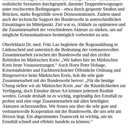
realistische Szenarien durchgespielt, darunter Truppenbewegungen
unter erschwerten Bedingungen – etwa durch gesperrte Straßen und
Brücken, starke Regenfälle sowie Demonstrationen. Zudem stand
auch der technische Support der Bundeswehr in unterschiedlichen
Einsatzlagen im Mittelpunkt. Ziel war es, Abläufe zu optimieren und
die Zusammenarbeit der verschiedenen Akteure zu stärken, um auf
mögliche Krisensituationen bestmöglich vorbereitet zu sein.
Oberfeldarzt Dr. med. Fritz Lax begleitete die Regionalübung in
Lüdenscheid und unterstrich die Bedeutung der vertrauensvollen
Zusammenarbeit zwischen der Bundeswehr und den zivilen
Behörden im Märkischen Kreis: „Wir haben hier im Märkischen
Kreis beste Voraussetzungen.“ Auch Horst Peter Hohage,
Krisenstabsleiter und Fachbereichsleiter Öffentliche Ordnung und
Bürgerservice beim Märkischen Kreis, hob die sehr gute
Zusammenarbeit mit der Bundeswehr hervor: „Für die heutige
Übung stellen wir als Märkischer Kreis ‚nur‘ die Räumlichkeiten zur
Verfügung, doch Einsätze dieser Art können jederzeit Realität
werden. Gerade deshalb ist es wichtig, regelmäßig den Ernstfall zu
proben und eine enge Zusammenarbeit mit allen beteiligten
Akteuren sicherzustellen. Wir freuen uns über die sehr gute und
vertrauensvolle Kooperation mit der Bundeswehr, die uns sehr am
Herzen liegt. Ein abgestimmtes Teamwork ist wichtig, um im
Ernstfall schnell und effektiv handeln zu können.“