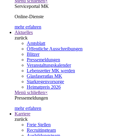
Menü schließen
×
Serviceportal MK
Online-Dienste
mehr erfahren
Aktuelles
zurück
Amtsblatt
Öffentliche Ausschreibungen
Blitzer
Pressemeldungen
Veranstaltungskalender
Lebensretter MK werden
Glasfaseratlas MK
Starkregenvorsorge
Heimatpreis 2026
Menü schließen
×
Pressemeldungen
mehr erfahren
Karriere
zurück
Freie Stellen
Recruitingteam
Ausbildungsteam