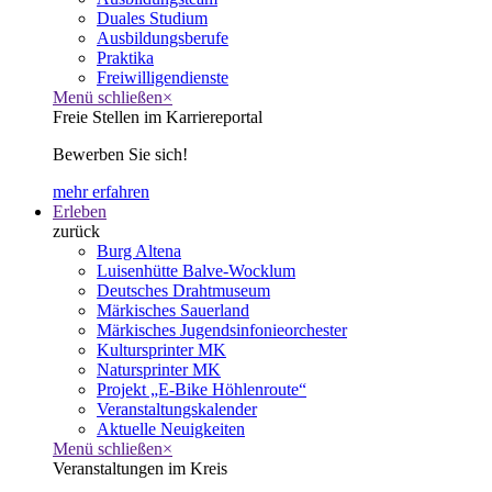
Duales Studium
Ausbildungsberufe
Praktika
Freiwilligendienste
Menü schließen
×
Freie Stellen im Karriereportal
Bewerben Sie sich!
mehr erfahren
Erleben
zurück
Burg Altena
Luisenhütte Balve-Wocklum
Deutsches Drahtmuseum
Märkisches Sauerland
Märkisches Jugendsinfonieorchester
Kultursprinter MK
Natursprinter MK
Projekt „E-Bike Höhlenroute“
Veranstaltungskalender
Aktuelle Neuigkeiten
Menü schließen
×
Veranstaltungen im Kreis