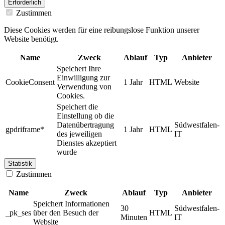
Erforderlich
Zustimmen
Diese Cookies werden für eine reibungslose Funktion unserer
Website benötigt.
Name
Zweck
Ablauf
Typ
Anbieter
Speichert Ihre
Einwilligung zur
CookieConsent
1 Jahr
HTML
Website
Verwendung von
Cookies.
Speichert die
Einstellung ob die
Datenübertragung
Südwestfalen-
gpdriframe*
1 Jahr
HTML
des jeweiligen
IT
Dienstes akzeptiert
wurde
Statistik
Zustimmen
Name
Zweck
Ablauf
Typ
Anbieter
Speichert Informationen
30
Südwestfalen-
_pk_ses
über den Besuch der
HTML
Minuten
IT
Website