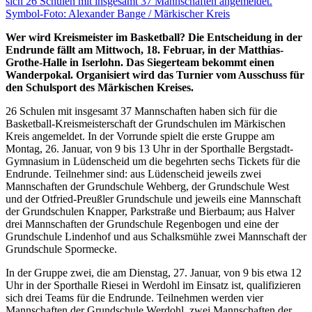
Wer wird Kreismeister im Basketball? Die Entscheidung in der
Endrunde fällt am Mittwoch, 18. Februar, in der Matthias-
Grothe-Halle in Iserlohn. Das Siegerteam bekommt einen
Wanderpokal. Organisiert wird das Turnier vom Ausschuss für
den Schulsport des Märkischen Kreises.
26 Schulen mit insgesamt 37 Mannschaften haben sich für die
Basketball-Kreismeisterschaft der Grundschulen im Märkischen
Kreis angemeldet. In der Vorrunde spielt die erste Gruppe am
Montag, 26. Januar, von 9 bis 13 Uhr in der Sporthalle Bergstadt-
Gymnasium in Lüdenscheid um die begehrten sechs Tickets für die
Endrunde. Teilnehmer sind: aus Lüdenscheid jeweils zwei
Mannschaften der Grundschule Wehberg, der Grundschule West
und der Otfried-Preußler Grundschule und jeweils eine Mannschaft
der Grundschulen Knapper, Parkstraße und Bierbaum; aus Halver
drei Mannschaften der Grundschule Regenbogen und eine der
Grundschule Lindenhof und aus Schalksmühle zwei Mannschaft der
Grundschule Spormecke.
In der Gruppe zwei, die am Dienstag, 27. Januar, von 9 bis etwa 12
Uhr in der Sporthalle Riesei in Werdohl im Einsatz ist, qualifizieren
sich drei Teams für die Endrunde. Teilnehmen werden vier
Mannschaften der Grundschule Werdohl, zwei Mannschaften der