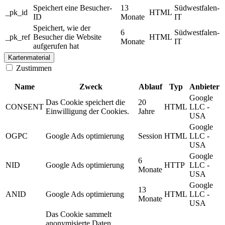
Speichert eine Besucher-
13
Südwestfalen-
_pk_id
HTML
ID
Monate
IT
Speichert, wie der
6
Südwestfalen-
_pk_ref
Besucher die Website
HTML
Monate
IT
aufgerufen hat
Kartenmaterial
Zustimmen
Name
Zweck
Ablauf
Typ
Anbieter
Google
Das Cookie speichert die
20
CONSENT
HTML
LLC -
Einwilligung der Cookies.
Jahre
USA
Google
OGPC
Google Ads optimierung
Session
HTML
LLC -
USA
Google
6
NID
Google Ads optimierung
HTTP
LLC -
Monate
USA
Google
13
ANID
Google Ads optimierung
HTML
LLC -
Monate
USA
Das Cookie sammelt
anonymisierte Daten