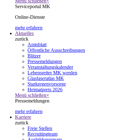
Menü schließen
×
Serviceportal MK
Online-Dienste
mehr erfahren
Aktuelles
zurück
Amtsblatt
Öffentliche Ausschreibungen
Blitzer
Pressemeldungen
Veranstaltungskalender
Lebensretter MK werden
Glasfaseratlas MK
Starkregenvorsorge
Heimatpreis 2026
Menü schließen
×
Pressemeldungen
mehr erfahren
Karriere
zurück
Freie Stellen
Recruitingteam
Ausbildungsteam