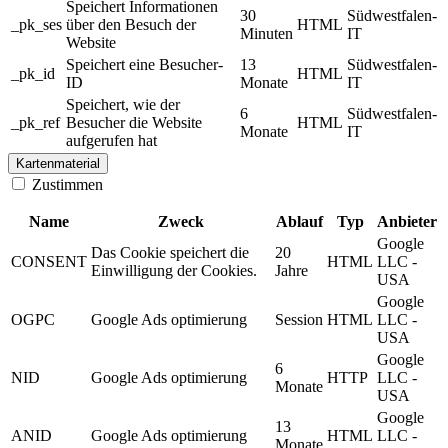
Speichert Informationen
30
Südwestfalen-
_pk_ses
über den Besuch der
HTML
Minuten
IT
Website
Speichert eine Besucher-
13
Südwestfalen-
_pk_id
HTML
ID
Monate
IT
Speichert, wie der
6
Südwestfalen-
_pk_ref
Besucher die Website
HTML
Monate
IT
aufgerufen hat
Kartenmaterial
Zustimmen
Name
Zweck
Ablauf
Typ
Anbieter
Google
Das Cookie speichert die
20
CONSENT
HTML
LLC -
Einwilligung der Cookies.
Jahre
USA
Google
OGPC
Google Ads optimierung
Session
HTML
LLC -
USA
Google
6
NID
Google Ads optimierung
HTTP
LLC -
Monate
USA
Google
13
ANID
Google Ads optimierung
HTML
LLC -
Monate