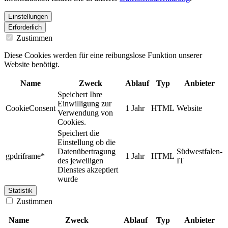
Einstellungen
Erforderlich
Zustimmen
Diese Cookies werden für eine reibungslose Funktion unserer
Website benötigt.
Name
Zweck
Ablauf
Typ
Anbieter
Speichert Ihre
Einwilligung zur
CookieConsent
1 Jahr
HTML
Website
Verwendung von
Cookies.
Speichert die
Einstellung ob die
Datenübertragung
Südwestfalen-
gpdriframe*
1 Jahr
HTML
des jeweiligen
IT
Dienstes akzeptiert
wurde
Statistik
Zustimmen
Name
Zweck
Ablauf
Typ
Anbieter