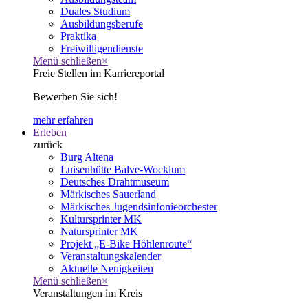
Duales Studium
Ausbildungsberufe
Praktika
Freiwilligendienste
Menü schließen
×
Freie Stellen im Karriereportal
Bewerben Sie sich!
mehr erfahren
Erleben
zurück
Burg Altena
Luisenhütte Balve-Wocklum
Deutsches Drahtmuseum
Märkisches Sauerland
Märkisches Jugendsinfonieorchester
Kultursprinter MK
Natursprinter MK
Projekt „E-Bike Höhlenroute“
Veranstaltungskalender
Aktuelle Neuigkeiten
Menü schließen
×
Veranstaltungen im Kreis