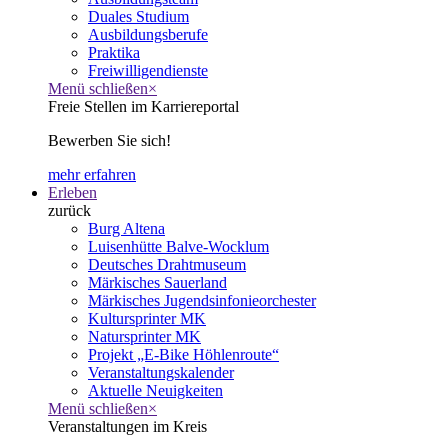
Duales Studium
Ausbildungsberufe
Praktika
Freiwilligendienste
Menü schließen
×
Freie Stellen im Karriereportal
Bewerben Sie sich!
mehr erfahren
Erleben
zurück
Burg Altena
Luisenhütte Balve-Wocklum
Deutsches Drahtmuseum
Märkisches Sauerland
Märkisches Jugendsinfonieorchester
Kultursprinter MK
Natursprinter MK
Projekt „E-Bike Höhlenroute“
Veranstaltungskalender
Aktuelle Neuigkeiten
Menü schließen
×
Veranstaltungen im Kreis