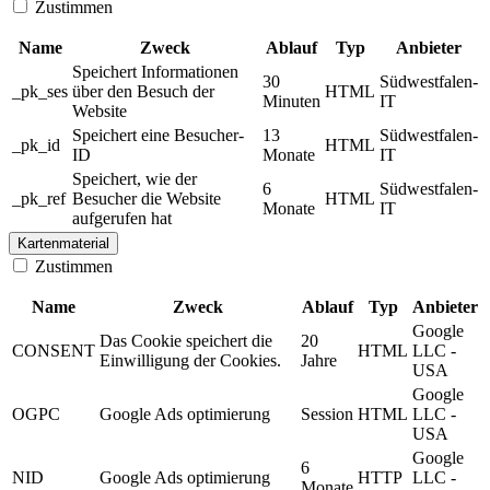
Zustimmen
Name
Zweck
Ablauf
Typ
Anbieter
Speichert Informationen
30
Südwestfalen-
_pk_ses
über den Besuch der
HTML
Minuten
IT
Website
Speichert eine Besucher-
13
Südwestfalen-
_pk_id
HTML
ID
Monate
IT
Speichert, wie der
6
Südwestfalen-
_pk_ref
Besucher die Website
HTML
Monate
IT
aufgerufen hat
Kartenmaterial
Zustimmen
Name
Zweck
Ablauf
Typ
Anbieter
Google
Das Cookie speichert die
20
CONSENT
HTML
LLC -
Einwilligung der Cookies.
Jahre
USA
Google
OGPC
Google Ads optimierung
Session
HTML
LLC -
USA
Google
6
NID
Google Ads optimierung
HTTP
LLC -
Monate