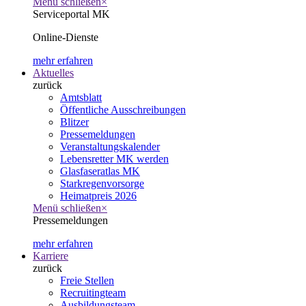
Menü schließen
×
Serviceportal MK
Online-Dienste
mehr erfahren
Aktuelles
zurück
Amtsblatt
Öffentliche Ausschreibungen
Blitzer
Pressemeldungen
Veranstaltungskalender
Lebensretter MK werden
Glasfaseratlas MK
Starkregenvorsorge
Heimatpreis 2026
Menü schließen
×
Pressemeldungen
mehr erfahren
Karriere
zurück
Freie Stellen
Recruitingteam
Ausbildungsteam