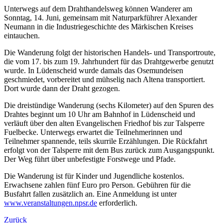
Unterwegs auf dem Drahthandelsweg können Wanderer am
Sonntag, 14. Juni, gemeinsam mit Naturparkführer Alexander
Neumann in die Industriegeschichte des Märkischen Kreises
eintauchen.
Die Wanderung folgt der historischen Handels- und Transportroute,
die vom 17. bis zum 19. Jahrhundert für das Drahtgewerbe genutzt
wurde. In Lüdenscheid wurde damals das Osemundeisen
geschmiedet, vorbereitet und mühselig nach Altena transportiert.
Dort wurde dann der Draht gezogen.
Die dreistündige Wanderung (sechs Kilometer) auf den Spuren des
Drahtes beginnt um 10 Uhr am Bahnhof in Lüdenscheid und
verläuft über den alten Evangelischen Friedhof bis zur Talsperre
Fuelbecke. Unterwegs erwartet die Teilnehmerinnen und
Teilnehmer spannende, teils skurrile Erzählungen. Die Rückfahrt
erfolgt von der Talsperre mit dem Bus zurück zum Ausgangspunkt.
Der Weg führt über unbefestigte Forstwege und Pfade.
Die Wanderung ist für Kinder und Jugendliche kostenlos.
Erwachsene zahlen fünf Euro pro Person. Gebühren für die
Busfahrt fallen zusätzlich an. Eine Anmeldung ist unter
www.veranstaltungen.npsr.de
erforderlich.
Zurück