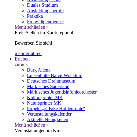
Duales Studium
Ausbildungsberufe
Praktika
Freiwilligendienste
Menü schließen
×
Freie Stellen im Karriereportal
Bewerben Sie sich!
mehr erfahren
Erleben
zurück
Burg Altena
Luisenhütte Balve-Wocklum
Deutsches Drahtmuseum
Märkisches Sauerland
Märkisches Jugendsinfonieorchester
Kultursprinter MK
Natursprinter MK
Projekt „E-Bike Höhlenroute“
Veranstaltungskalender
Aktuelle Neuigkeiten
Menü schließen
×
Veranstaltungen im Kreis