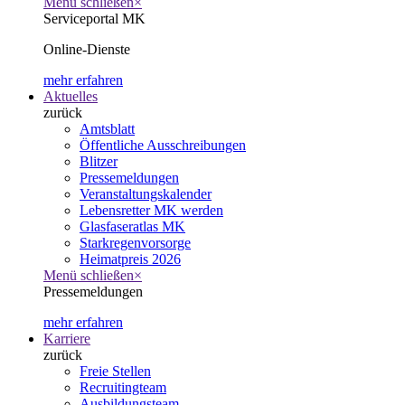
Menü schließen
×
Serviceportal MK
Online-Dienste
mehr erfahren
Aktuelles
zurück
Amtsblatt
Öffentliche Ausschreibungen
Blitzer
Pressemeldungen
Veranstaltungskalender
Lebensretter MK werden
Glasfaseratlas MK
Starkregenvorsorge
Heimatpreis 2026
Menü schließen
×
Pressemeldungen
mehr erfahren
Karriere
zurück
Freie Stellen
Recruitingteam
Ausbildungsteam