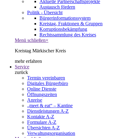
Aktuelle Partnerschaftsprojekte
Austausch fördern
Politik - Übersicht
Bürgerinformationssystem
Kreistag, Fraktionen & Gruppen
Korruptionsbekämpfung
Rechtssammlung des Kreises
Menü schließen
×
Kreistag Märkischer Kreis
mehr erfahren
Service
zurück
Termin vereinbaren
Digitales Bürgerbüro
Online Dienste
Öffnungszeiten
Anreise
„meet & eat“ – Kantine
Dienstleistungen A-Z
Kontakte A-Z
Formulare A-Z
Übersichten A-Z
Verwaltungsorganisation