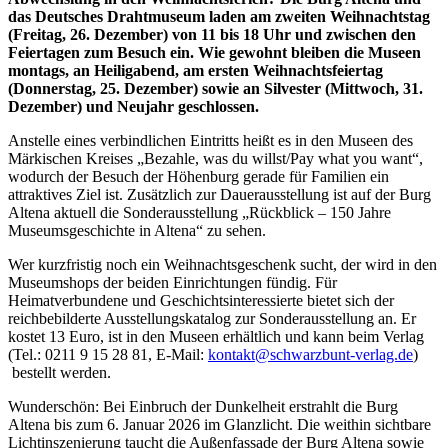
das Deutsches Drahtmuseum laden am zweiten Weihnachtstag
(Freitag, 26. Dezember) von 11 bis 18 Uhr und zwischen den
Feiertagen zum Besuch ein. Wie gewohnt bleiben die Museen
montags, an Heiligabend, am ersten Weihnachtsfeiertag
(Donnerstag, 25. Dezember) sowie an Silvester (Mittwoch, 31.
Dezember) und Neujahr geschlossen.
Anstelle eines verbindlichen Eintritts heißt es in den Museen des
Märkischen Kreises „Bezahle, was du willst/Pay what you want“,
wodurch der Besuch der Höhenburg gerade für Familien ein
attraktives Ziel ist. Zusätzlich zur Dauerausstellung ist auf der Burg
Altena aktuell die Sonderausstellung „Rückblick – 150 Jahre
Museumsgeschichte in Altena“ zu sehen.
Wer kurzfristig noch ein Weihnachtsgeschenk sucht, der wird in den
Museumshops der beiden Einrichtungen fündig. Für
Heimatverbundene und Geschichtsinteressierte bietet sich der
reichbebilderte Ausstellungskatalog zur Sonderausstellung an. Er
kostet 13 Euro, ist in den Museen erhältlich und kann beim Verlag
(Tel.: 0211 9 15 28 81, E-Mail:
kontakt@​schwarzbunt-verlag.de
)
bestellt werden.
Wunderschön: Bei Einbruch der Dunkelheit erstrahlt die Burg
Altena bis zum 6. Januar 2026 im Glanzlicht. Die weithin sichtbare
Lichtinszenierung taucht die Außenfassade der Burg Altena sowie