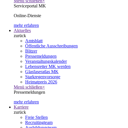
Menü schließen
×
Serviceportal MK
Online-Dienste
mehr erfahren
Aktuelles
zurück
Amtsblatt
Öffentliche Ausschreibungen
Blitzer
Pressemeldungen
Veranstaltungskalender
Lebensretter MK werden
Glasfaseratlas MK
Starkregenvorsorge
Heimatpreis 2026
Menü schließen
×
Pressemeldungen
mehr erfahren
Karriere
zurück
Freie Stellen
Recruitingteam
Ausbildungsteam