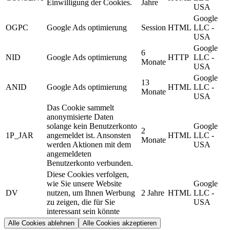
Einwilligung der Cookies.
Jahre
USA
Google
OGPC
Google Ads optimierung
Session
HTML
LLC -
USA
Google
6
NID
Google Ads optimierung
HTTP
LLC -
Monate
USA
Google
13
ANID
Google Ads optimierung
HTML
LLC -
Monate
USA
Das Cookie sammelt
anonymisierte Daten
solange kein Benutzerkonto
Google
2
1P_JAR
angemeldet ist. Ansonsten
HTML
LLC -
Monate
werden Aktionen mit dem
USA
angemeldeten
Benutzerkonto verbunden.
Diese Cookies verfolgen,
wie Sie unsere Website
Google
DV
nutzen, um Ihnen Werbung
2 Jahre
HTML
LLC -
zu zeigen, die für Sie
USA
interessant sein könnte
Alle Cookies ablehnen
Alle Cookies akzeptieren