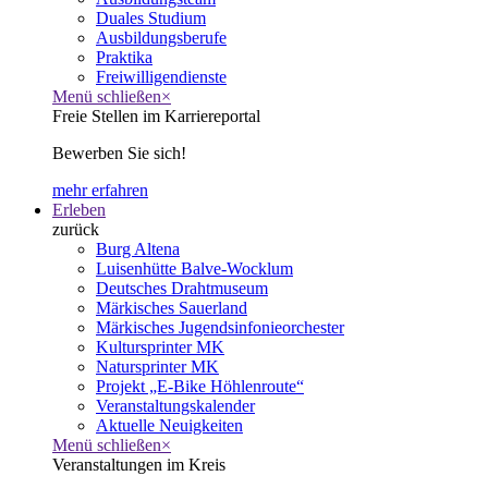
Duales Studium
Ausbildungsberufe
Praktika
Freiwilligendienste
Menü schließen
×
Freie Stellen im Karriereportal
Bewerben Sie sich!
mehr erfahren
Erleben
zurück
Burg Altena
Luisenhütte Balve-Wocklum
Deutsches Drahtmuseum
Märkisches Sauerland
Märkisches Jugendsinfonieorchester
Kultursprinter MK
Natursprinter MK
Projekt „E-Bike Höhlenroute“
Veranstaltungskalender
Aktuelle Neuigkeiten
Menü schließen
×
Veranstaltungen im Kreis