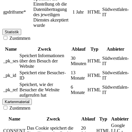
Einstellung ob die
Datenübertragung
Südwestfalen-
gpdriframe*
1 Jahr
HTML
des jeweiligen
IT
Dienstes akzeptiert
wurde
Statistik
Zustimmen
Name
Zweck
Ablauf
Typ
Anbieter
Speichert Informationen
30
Südwestfalen-
_pk_ses
über den Besuch der
HTML
Minuten
IT
Website
Speichert eine Besucher-
13
Südwestfalen-
_pk_id
HTML
ID
Monate
IT
Speichert, wie der
6
Südwestfalen-
_pk_ref
Besucher die Website
HTML
Monate
IT
aufgerufen hat
Kartenmaterial
Zustimmen
Name
Zweck
Ablauf
Typ
Anbieter
Google
Das Cookie speichert die
20
CONSENT
HTML
LLC -