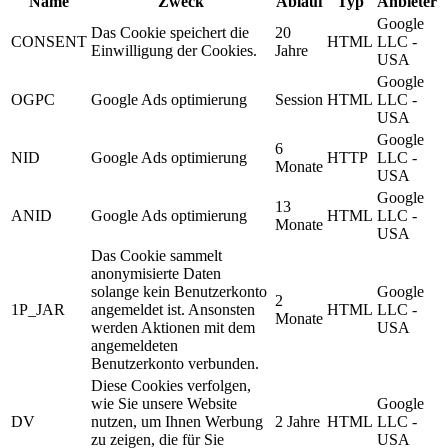
Name
Zweck
Ablauf
Typ
Anbieter
Google
Das Cookie speichert die
20
CONSENT
HTML
LLC -
Einwilligung der Cookies.
Jahre
USA
Google
OGPC
Google Ads optimierung
Session
HTML
LLC -
USA
Google
6
NID
Google Ads optimierung
HTTP
LLC -
Monate
USA
Google
13
ANID
Google Ads optimierung
HTML
LLC -
Monate
USA
Das Cookie sammelt
anonymisierte Daten
solange kein Benutzerkonto
Google
2
1P_JAR
angemeldet ist. Ansonsten
HTML
LLC -
Monate
werden Aktionen mit dem
USA
angemeldeten
Benutzerkonto verbunden.
Diese Cookies verfolgen,
wie Sie unsere Website
Google
DV
nutzen, um Ihnen Werbung
2 Jahre
HTML
LLC -
zu zeigen, die für Sie
USA