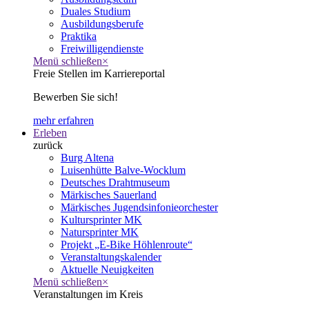
Duales Studium
Ausbildungsberufe
Praktika
Freiwilligendienste
Menü schließen
×
Freie Stellen im Karriereportal
Bewerben Sie sich!
mehr erfahren
Erleben
zurück
Burg Altena
Luisenhütte Balve-Wocklum
Deutsches Drahtmuseum
Märkisches Sauerland
Märkisches Jugendsinfonieorchester
Kultursprinter MK
Natursprinter MK
Projekt „E-Bike Höhlenroute“
Veranstaltungskalender
Aktuelle Neuigkeiten
Menü schließen
×
Veranstaltungen im Kreis