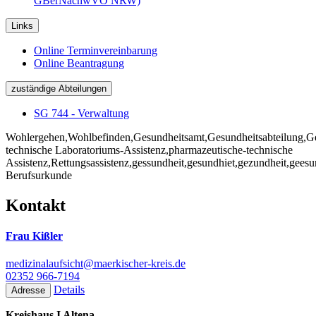
GBerNachwVO NRW)
Links
Online Terminvereinbarung
Online Beantragung
zuständige Abteilungen
SG 744 - Verwaltung
Wohlergehen,Wohlbefinden,Gesundheitsamt,Gesundheitsabteilung,Ges
technische Laboratoriums-Assistenz,pharmazeutische-technische
Assistenz,Rettungsassistenz,gessundheit,gesundhiet,gezundheit,ge
Berufsurkunde
Kontakt
Frau Kißler
medizinalaufsicht@maerkischer-kreis.de
02352 966-7194
Details
Adresse
Kreishaus I Altena