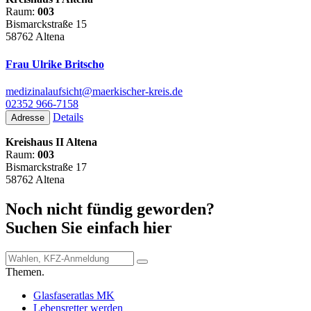
Raum:
003
Bismarckstraße 15
58762 Altena
Frau Ulrike Britscho
medizinalaufsicht@maerkischer-kreis.de
02352 966-7158
Details
Adresse
Kreishaus II Altena
Raum:
003
Bismarckstraße 17
58762 Altena
Noch nicht fündig geworden?
Suchen Sie einfach hier
Themen.
Glasfaseratlas MK
Lebensretter werden