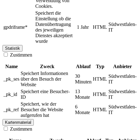
Verwendung von
Cookies.
Speichert die
Einstellung ob die
Datenübertragung
Südwestfalen-
gpdriframe*
1 Jahr
HTML
des jeweiligen
IT
Dienstes akzeptiert
wurde
Statistik
Zustimmen
Name
Zweck
Ablauf
Typ
Anbieter
Speichert Informationen
30
Südwestfalen-
_pk_ses
über den Besuch der
HTML
Minuten
IT
Website
Speichert eine Besucher-
13
Südwestfalen-
_pk_id
HTML
ID
Monate
IT
Speichert, wie der
6
Südwestfalen-
_pk_ref
Besucher die Website
HTML
Monate
IT
aufgerufen hat
Kartenmaterial
Zustimmen