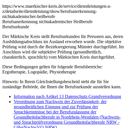
https://www.maerkischer-kreis.de/service/dienstleistungen-a-
z/detailseite/dienstleistung/show/berufsanerkennung-
nichtakademischer-heilberufe
Berufsanerkennung nichtakademischer Heilberufe
Berufsurkunde
Der Märkische Kreis stellt Berufsurkunden für Personen aus, deren
Ausbildungsabschluss im Ausland erworben wurde. Die objektive
Prüfung wird durch die Bezirksregierung Münster durchgeführt. Im
Anschluss wird die subjektive Prüfung (gesundheitlich,
charakterlich, sprachlich) vom Märkischen Kreis durchgeführt.
Diese Bedingungen gelten für folgende Berufsbereiche:
Ergotherapie, Logopädie, Physiotherapie
Hinweis: In Ihrem Gleichstellungsbescheid steht die für Sie
zuständige Behörde, die Ihnen die Berufsurkunde ausstellen kann.
Information nach Artikel 13 Datenschutz-Grundverordnung
Verordnung zum Nachweis der Zuverlässigkeit, der
gesundheitlichen Eignung und zur Prüfung der
Sprachkenntnisse bei der Berufszulassung der
Gesundheitsfachberufe in Nordrhein-Westfalen (Nachweis-
und Sprachprüfverordnung Gesundheitsfachberufe NRW -
GBerNachwVO NRW)