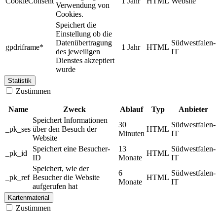
CookieConsent
1 Jahr
HTML
Website
Verwendung von
Cookies.
Speichert die
Einstellung ob die
Datenübertragung
Südwestfalen-
gpdriframe*
1 Jahr
HTML
des jeweiligen
IT
Dienstes akzeptiert
wurde
Statistik
Zustimmen
Name
Zweck
Ablauf
Typ
Anbieter
Speichert Informationen
30
Südwestfalen-
_pk_ses
über den Besuch der
HTML
Minuten
IT
Website
Speichert eine Besucher-
13
Südwestfalen-
_pk_id
HTML
ID
Monate
IT
Speichert, wie der
6
Südwestfalen-
_pk_ref
Besucher die Website
HTML
Monate
IT
aufgerufen hat
Kartenmaterial
Zustimmen