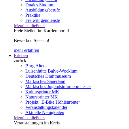
Duales Studium
Ausbildungsberufe
Praktika
Freiwilligendienste
Menü schließen
×
Freie Stellen im Karriereportal
Bewerben Sie sich!
mehr erfahren
Erleben
zurück
Burg Altena
Luisenhütte Balve-Wocklum
Deutsches Drahtmuseum
Märkisches Sauerland
Märkisches Jugendsinfonieorchester
Kultursprinter MK
Natursprinter MK
Projekt „E-Bike Höhlenroute“
Veranstaltungskalender
Aktuelle Neuigkeiten
Menü schließen
×
Veranstaltungen im Kreis