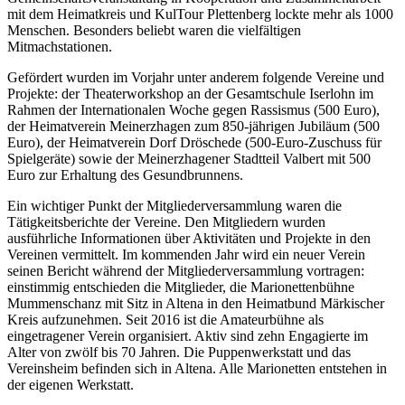
mit dem Heimatkreis und KulTour Plettenberg lockte mehr als 1000
Menschen. Besonders beliebt waren die vielfältigen
Mitmachstationen.
Gefördert wurden im Vorjahr unter anderem folgende Vereine und
Projekte: der Theaterworkshop an der Gesamtschule Iserlohn im
Rahmen der Internationalen Woche gegen Rassismus (500 Euro),
der Heimatverein Meinerzhagen zum 850-jährigen Jubiläum (500
Euro), der Heimatverein Dorf Dröschede (500-Euro-Zuschuss für
Spielgeräte) sowie der Meinerzhagener Stadtteil Valbert mit 500
Euro zur Erhaltung des Gesundbrunnens.
Ein wichtiger Punkt der Mitgliederversammlung waren die
Tätigkeitsberichte der Vereine. Den Mitgliedern wurden
ausführliche Informationen über Aktivitäten und Projekte in den
Vereinen vermittelt. Im kommenden Jahr wird ein neuer Verein
seinen Bericht während der Mitgliederversammlung vortragen:
einstimmig entschieden die Mitglieder, die Marionettenbühne
Mummenschanz mit Sitz in Altena in den Heimatbund Märkischer
Kreis aufzunehmen. Seit 2016 ist die Amateurbühne als
eingetragener Verein organisiert. Aktiv sind zehn Engagierte im
Alter von zwölf bis 70 Jahren. Die Puppenwerkstatt und das
Vereinsheim befinden sich in Altena. Alle Marionetten entstehen in
der eigenen Werkstatt.