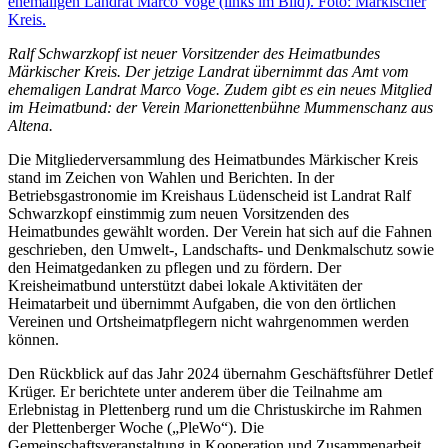
Ralf Schwarzkopf ist neuer Vorsitzender des Heimatbundes
Märkischer Kreis. Der jetzige Landrat übernimmt das Amt vom
ehemaligen Landrat Marco Voge. Zudem gibt es ein neues Mitglied
im Heimatbund: der Verein Marionettenbühne Mummenschanz aus
Altena.
Die Mitgliederversammlung des Heimatbundes Märkischer Kreis
stand im Zeichen von Wahlen und Berichten. In der
Betriebsgastronomie im Kreishaus Lüdenscheid ist Landrat Ralf
Schwarzkopf einstimmig zum neuen Vorsitzenden des
Heimatbundes gewählt worden. Der Verein hat sich auf die Fahnen
geschrieben, den Umwelt-, Landschafts- und Denkmalschutz sowie
den Heimatgedanken zu pflegen und zu fördern. Der
Kreisheimatbund unterstützt dabei lokale Aktivitäten der
Heimatarbeit und übernimmt Aufgaben, die von den örtlichen
Vereinen und Ortsheimatpflegern nicht wahrgenommen werden
können.
Den Rückblick auf das Jahr 2024 übernahm Geschäftsführer Detlef
Krüger. Er berichtete unter anderem über die Teilnahme am
Erlebnistag in Plettenberg rund um die Christuskirche im Rahmen
der Plettenberger Woche („PleWo“). Die
Gemeinschaftsveranstaltung in Kooperation und Zusammenarbeit