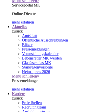
Menü schließen
×
Serviceportal MK
Online-Dienste
mehr erfahren
Aktuelles
zurück
Amtsblatt
Öffentliche Ausschreibungen
Blitzer
Pressemeldungen
Veranstaltungskalender
Lebensretter MK werden
Glasfaseratlas MK
Starkregenvorsorge
Heimatpreis 2026
Menü schließen
×
Pressemeldungen
mehr erfahren
Karriere
zurück
Freie Stellen
Recruitingteam
Ausbildungsteam