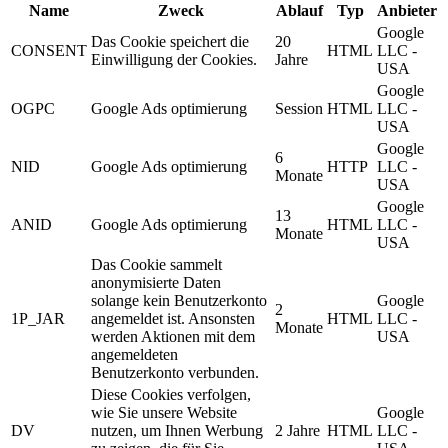
Name
Zweck
Ablauf
Typ
Anbieter
Google
Das Cookie speichert die
20
CONSENT
HTML
LLC -
Einwilligung der Cookies.
Jahre
USA
Google
OGPC
Google Ads optimierung
Session
HTML
LLC -
USA
Google
6
NID
Google Ads optimierung
HTTP
LLC -
Monate
USA
Google
13
ANID
Google Ads optimierung
HTML
LLC -
Monate
USA
Das Cookie sammelt
anonymisierte Daten
solange kein Benutzerkonto
Google
2
1P_JAR
angemeldet ist. Ansonsten
HTML
LLC -
Monate
werden Aktionen mit dem
USA
angemeldeten
Benutzerkonto verbunden.
Diese Cookies verfolgen,
wie Sie unsere Website
Google
DV
nutzen, um Ihnen Werbung
2 Jahre
HTML
LLC -